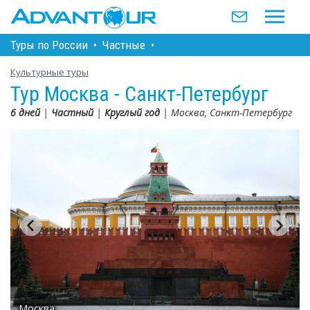
Туры по Росcии
•
Частные
•
Культурные туры
Тур Москва - Санкт-Петербург
6 дней
|
Частный
|
Круглый год
| Москва, Санкт-Петербург
Москва