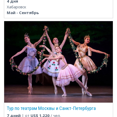
4 дня
Хабаровск
Май - Сентябрь
Тур по театрам Москвы и Санкт-Петербурга
7 дней
| от
US$
1,220
/ чел.