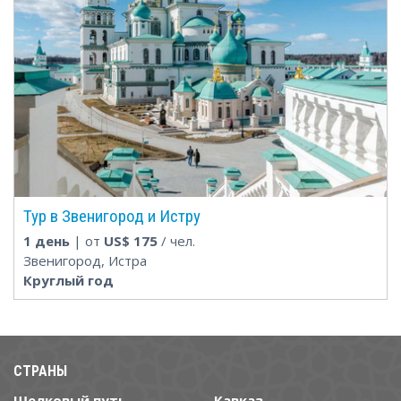
Тур в Звенигород и Истру
1 день
| от
US$
175
/ чел.
Звенигород, Истра
Круглый год
СТРАНЫ
Шелковый путь
Кавказ