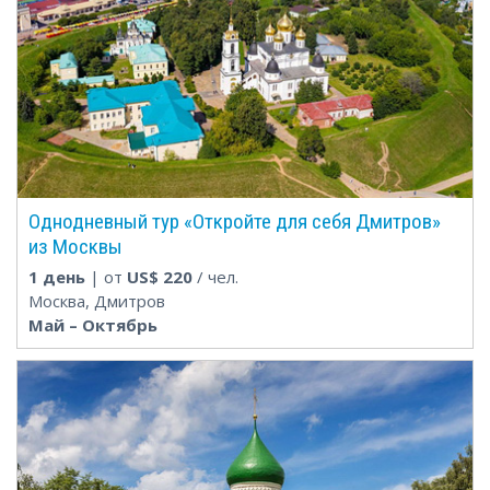
Однодневный тур «Откройте для себя Дмитров»
из Москвы
1 день
| от
US$
220
/ чел.
Москва, Дмитров
Май – Октябрь