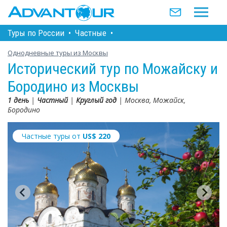
Туры по Росcии
•
Частные
•
Однодневные туры из Москвы
Исторический тур по Можайску и
Бородино из Москвы
1 день
|
Частный
|
Круглый год
| Москва, Можайск,
Бородино
Частные туры от
US$
220