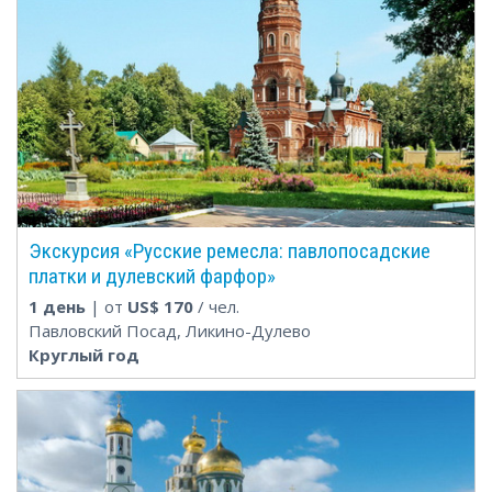
Экскурсия «Русские ремесла: павлопосадские
платки и дулевский фарфор»
1 день
| от
US$
170
/ чел.
Павловский Посад, Ликино-Дулево
Круглый год