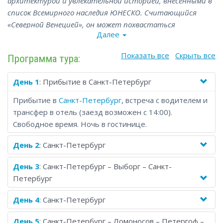
архитектурой и увлекательной историей, внесенными в
список Всемирного наследия ЮНЕСКО. Считающийся
«Северной Венецией», он может похвастаться
Далее
многочисленными каналами и более чем 400 мостами, а
также несколькими дворцами и всемирно известным
Показать все
Скрыть все
Программа тура:
художественным музеем Эрмитаж.
День 1
: Прибытие в Санкт-Петербург
Прибытие в
Санкт-Петербург
, встреча с водителем и
трансфер в отель (заезд возможен с 14:00).
Свободное время. Ночь в гостинице.
День 2
: Санкт-Петербург
День 3
: Санкт-Петербург – Выборг – Санкт-
Петербург
День 4
: Санкт-Петербург
День 5
: Санкт-Петербург – Ломоносов – Петергоф –