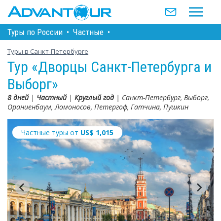
Туры по Росcии
•
Частные
•
Туры в Санкт-Петербурге
Тур «Дворцы Санкт-Петербурга и
Выборг»
8 дней
|
Частный
|
Круглый год
| Санкт-Петербург, Выборг,
Ораниенбаум, Ломоносов, Петергоф, Гатчина, Пушкин
Частные туры от
US$
1,015