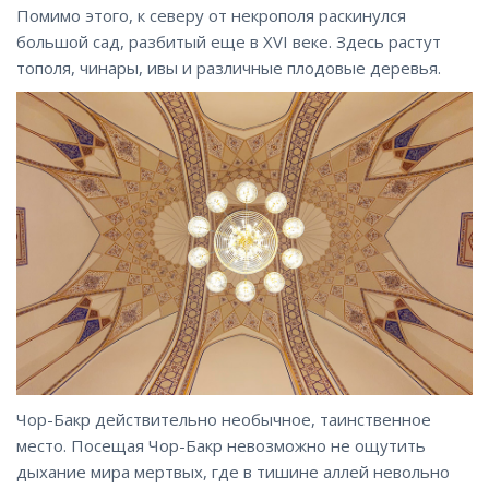
Помимо этого, к северу от некрополя раскинулся
большой сад, разбитый еще в XVI веке. Здесь растут
тополя, чинары, ивы и различные плодовые деревья.
Чор-Бакр действительно необычное, таинственное
место. Посещая Чор-Бакр невозможно не ощутить
дыхание мира мертвых, где в тишине аллей невольно