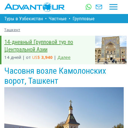
Туры в Узбекистан
•
Частные
•
Групповые
Ташкент
14-дневный Групповой тур по
Центральной Азии
14 дней | от
US$
3,940
|
Далее
Часовня возле Камолонских
ворот, Ташкент