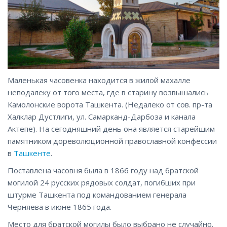
Маленькая часовенка находится в жилой махалле
неподалеку от того места, где в старину возвышались
Камолонские ворота Ташкента. (Недалеко от сов. пр-та
Халклар Дустлиги, ул. Самарканд-Дарбоза и канала
Актепе). На сегодняшний день она является старейшим
памятником дореволюционной православной конфессии
в
Ташкенте
.
Поставлена часовня была в 1866 году над братской
могилой 24 русских рядовых солдат, погибших при
штурме Ташкента под командованием генерала
Черняева в июне 1865 года.
Место для братской могилы было выбрано не случайно.