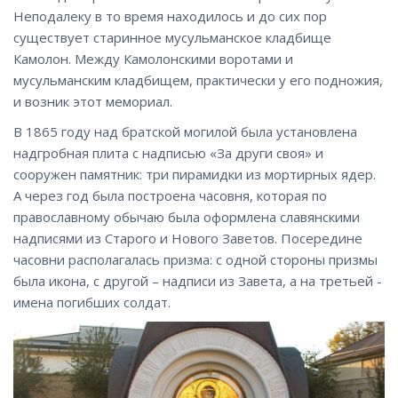
Неподалеку в то время находилось и до сих пор
существует старинное мусульманское кладбище
Камолон. Между Камолонскими воротами и
мусульманским кладбищем, практически у его подножия,
и возник этот мемориал.
В 1865 году над братской могилой была установлена
надгробная плита с надписью «За други своя» и
сооружен памятник: три пирамидки из мортирных ядер.
А через год была построена часовня, которая по
православному обычаю была оформлена славянскими
надписями из Старого и Нового Заветов. Посередине
часовни располагалась призма: с одной стороны призмы
была икона, с другой – надписи из Завета, а на третьей -
имена погибших солдат.