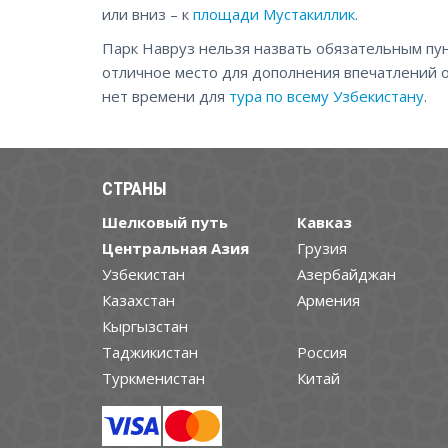
или вниз – к
площади Мустакиллик
.
Парк Навруз нельзя назвать обязательным пун
отличное место для дополнения впечатлений о
нет времени для
тура по всему Узбекистану
.
СТРАНЫ
Шелковый путь
Кавказ
Центральная Азия
Грузия
Узбекистан
Азербайджан
Казахстан
Армения
Кыргызстан
Таджикистан
Россия
Туркменистан
Китай