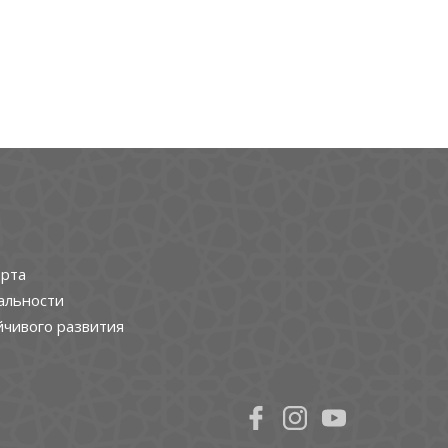
рта
альности
йчивого развития