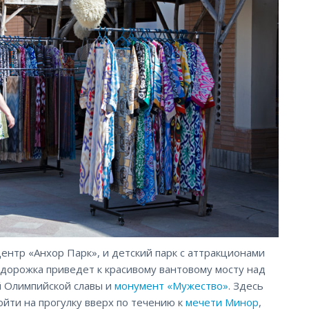
ентр «Анхор Парк», и детский парк с аттракционами
о дорожка приведет к красивому вантовому мосту над
й Олимпийской славы и
монумент «Мужество»
. Здесь
ойти на прогулку вверх по течению к
мечети Минор
,