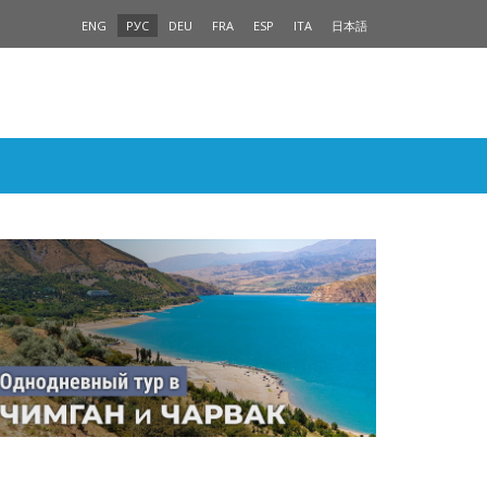
ENG
РУС
DEU
FRA
ESP
ITA
日本語