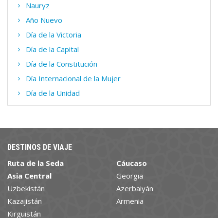
Nauryz
Año Nuevo
Día de la Victoria
Día de la Capital
Día de la Constitución
Día Internacional de la Mujer
Día de la Unidad
DESTINOS DE VIAJE
Ruta de la Seda
Cáucaso
Asia Central
Georgia
Uzbekistán
Azerbaiyán
Kazajistán
Armenia
Kirguistán