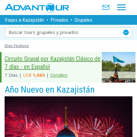
Viajes a Kazajistán
•
Privados
•
Grupales
Buscar tours grupales y privados
Días Festivos
Circuito Grupal por Kazajistán Clásico de
7 días - en Español
7 Días |
US$
1,065
|
Detalles
Año Nuevo en Kazajistán