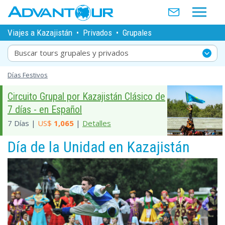
Viajes a Kazajistán
•
Privados
•
Grupales
Buscar tours grupales y privados
Días Festivos
Circuito Grupal por Kazajistán Clásico de
7 días - en Español
7 Días |
US$
1,065
|
Detalles
Día de la Unidad en Kazajistán