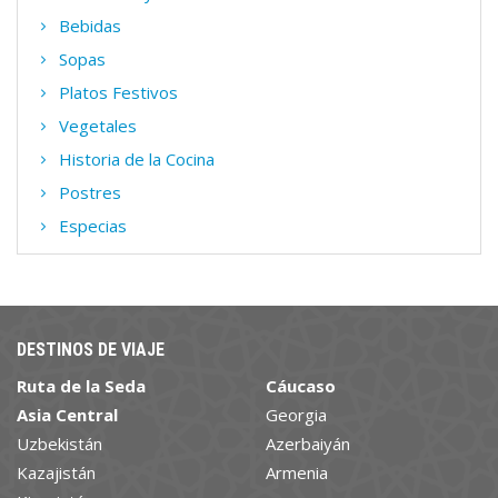
Bebidas
Sopas
Platos Festivos
Vegetales
Historia de la Cocina
Postres
Especias
DESTINOS DE VIAJE
Ruta de la Seda
Cáucaso
Asia Central
Georgia
Uzbekistán
Azerbaiyán
Kazajistán
Armenia