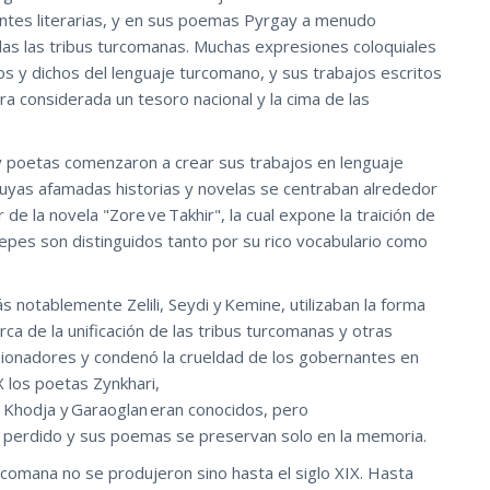
uentes literarias, y en sus poemas Pyrgay a menudo
das las tribus turcomanas. Muchas expresiones coloquiales
os y dichos del lenguaje turcomano, y sus trabajos escritos
ra considerada un tesoro nacional y la cima de las
s y poetas comenzaron a crear sus trabajos en lenguaje
uyas afamadas historias y novelas se centraban alrededor
de la novela "Zore ve Takhir", la cual expone la traición de
epes son distinguidos tanto por su rico vocabulario como
.
s notablemente Zelili, Seydi y Kemine, utilizaban la forma
rca de la unificación de las tribus turcomanas y otras
orsionadores y condenó la crueldad de los gobernantes en
X los poetas Zynkhari,
up Khodja y Garaoglan eran conocidos, pero
 perdido y sus poemas se preservan solo en la memoria.
urcomana no se produjeron sino hasta el siglo XIX. Hasta