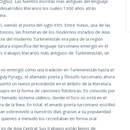
ghuz. Las fuentes escritas más antiguas del lenguaje
desarrollos literarios los cuales 1300 años atrás
ana.
II, siendo el poeta del siglo XVII, Emre Yunus, una de las
ntonces, las fronteras de los modernos estados de Asia
este del moderno Turkmenistán era para de la región
eratura específica del lenguaje turcomano emergió en el
los trabajos literarios más antiguos de Turkmenistán, un
ocal no emergió como una tradición en Turkmenistán hasta el
guly Pyragy, el afamado poeta y filosofo turcomano ahora
sentó un nuevo precedente en el ámbito de la literatura.
ajos en la forma de canciones folclóricas. Es conocido por
l llamado sistema silábico, donde el foco no está en el
a de la línea. En total, el amado poeta turcomano escribió
n sobrevivido a nuestros días gracias a su popularidad
) quienes a menudo los recontaban en forma oral.
go de Asia Central. Sus trabajos están llenos de