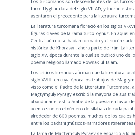
Los turcomanos son descendientes de los turcos O
turco Uyghur data del siglo VII AD, y fueron estos 
asentaron el precedente para la literatura turcom
La literatura turcomana floreció en los siglos V-XV
figuras claves de la rama turco-oghuz. En aquel e
Central aún no se habían formado y el rincón sud
histórica de Khorasan, ahora parte de Irán. La lit
siglo XV, época durante la cual se publicó uno de 
poema religioso llamado Rownak-ul-Islam.
Los críticos literarios afirman que la literatura l
siglo XVIII, en cuya época los trabajos de Magtym
visto como el Padre de la Literatura Turcomana, a
Magtymguly Pyragy escribió la mayoría de sus trab
abandonar el estilo árabe de la poesía en favor de
acento sino en el número de sílabas de cada palabr
alrededor de 800 poemas, muchos de los cuales ha
entre los bakhshi (músicos-narradores itinerantes
La fama de Magtymguly Pyragy se esparció a lo lar