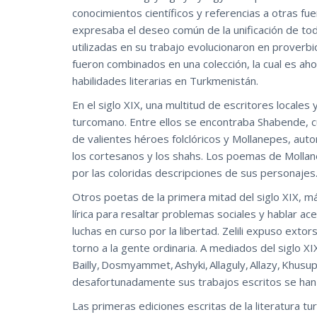
conocimientos científicos y referencias a otras f
expresaba el deseo común de la unificación de to
utilizadas en su trabajo evolucionaron en proverbi
fueron combinados en una colección, la cual es aho
habilidades literarias en Turkmenistán.
En el siglo XIX, una multitud de escritores locale
turcomano. Entre ellos se encontraba Shabende, c
de valientes héroes folclóricos y Mollanepes, autor 
los cortesanos y los shahs. Los poemas de Mollan
por las coloridas descripciones de sus personajes
Otros poetas de la primera mitad del siglo XIX, má
lírica para resaltar problemas sociales y hablar ace
luchas en curso por la libertad. Zelili expuso ext
torno a la gente ordinaria. A mediados del siglo XI
Bailly, Dosmyammet, Ashyki, Allaguly, Allazy, Khus
desafortunadamente sus trabajos escritos se han
Las primeras ediciones escritas de la literatura t