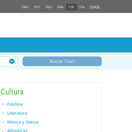
ENG
РУС
DEU
FRA
ESP
ITA
日本語
Buscar Tours
Cultura
Folclore
Literatura
Música y Danza
Alfombras