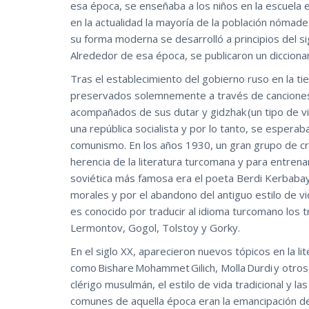
esa época, se enseñaba a los niños en la escuela 
en la actualidad la mayoría de la población nómade
su forma moderna se desarrolló a principios del si
Alrededor de esa época, se publicaron un dicciona
Tras el establecimiento del gobierno ruso en la tie
preservados solemnemente a través de canciones 
acompañados de sus dutar y gidzhak (un tipo de vio
una república socialista y por lo tanto, se esperab
comunismo. En los años 1930, un gran grupo de crít
herencia de la literatura turcomana y para entrenar
soviética más famosa era el poeta Berdi Kerbabaye
morales y por el abandono del antiguo estilo de vi
es conocido por traducir al idioma turcomano los 
Lermontov, Gogol, Tolstoy y Gorky.
En el siglo XX, aparecieron nuevos tópicos en la 
como Bishare Mohammet Gilich, Molla Durdi y otros, 
clérigo musulmán, el estilo de vida tradicional y 
comunes de aquella época eran la emancipación de 