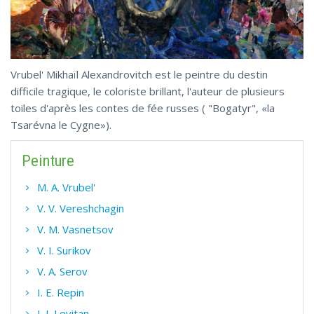
Vrubel' Mikhaïl Alexandrovitch est le peintre du destin
difficile tragique, le coloriste brillant, l'auteur de plusieurs
toiles d'après les contes de fée russes ( "Bogatyr", «la
Tsarévna le Cygne»).
Peinture
M. A. Vrubel'
V. V. Vereshchagin
V. M. Vasnetsov
V. I. Surikov
V. A. Serov
I. E. Repin
I. I. Levitan