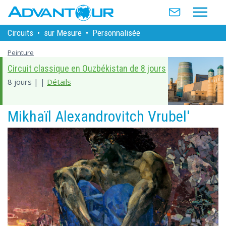
Circuits
•
sur Mesure
•
Personnalisée
Peinture
Circuit classique en Ouzbékistan de 8 jours
8 jours | |
Détails
Mikhaïl Alexandrovitch Vrubel'