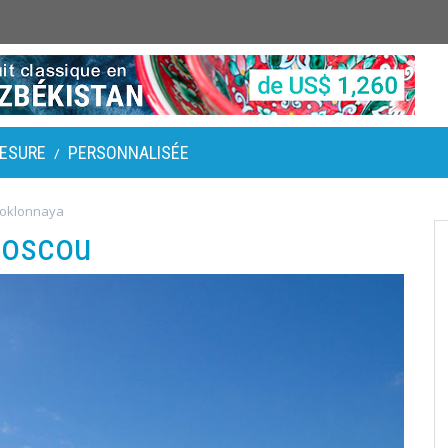
ESURE
PERSONNALISÉE
/
Poklonnaya
Moscou