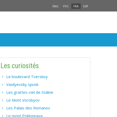
ENG
РУС
FRA
ESP
Les curiosités
Le boulevard Tverskoy
Vasilyevsky spusk
Les grattes-ciel de Staline
Le Mont Vorobyov
Les Palais des Romanov
Le mont Poklonnaya