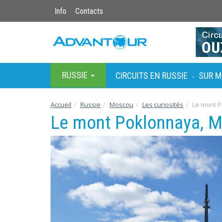
Info
Contacts
RUSSIE
CIRCUITS EN RUSSIE
SUR M
-
Accueil
Russie
Moscou
Les curiosités
Le mont 
Le mont Poklonnaya, 