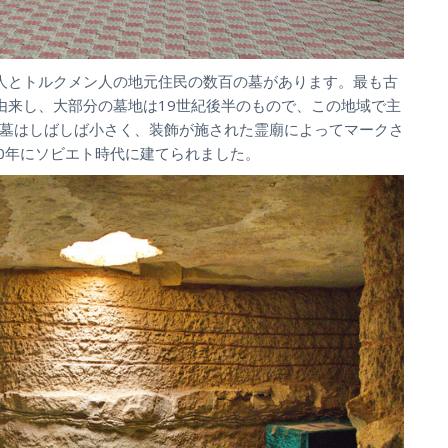
人とトルクメン人の地元住民の数百の墓があります。最も古
由来し、大部分の墓地は19世紀後半のもので、この地域で主
墓はしばしば小さく、装飾が施された霊廟によってマークさ
70年にソビエト時代に建てられました。