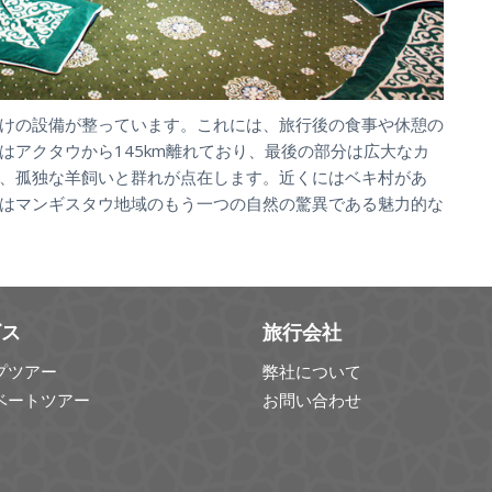
けの設備が整っています。これには、旅行後の食事や休憩の
はアクタウから145km離れており、最後の部分は広大なカ
、孤独な羊飼いと群れが点在します。近くにはベキ村があ
はマンギスタウ地域のもう一つの自然の驚異である魅力的な
ビス
旅行会社
プツアー
弊社について
ベートツアー
お問い合わせ