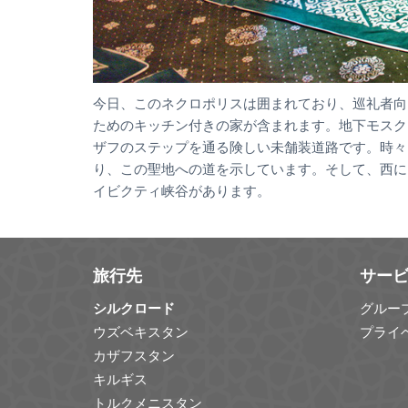
今日、このネクロポリスは囲まれており、巡礼者向
ためのキッチン付きの家が含まれます。地下モスク
ザフのステップを通る険しい未舗装道路です。時々
り、この聖地への道を示しています。そして、西に
イビクティ峡谷があります。
旅行先
サー
シルクロード
グルー
ウズベキスタン
プライ
カザフスタン
キルギス
トルクメニスタン