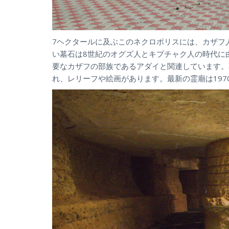
7ヘクタールに及ぶこのネクロポリスには、カザフ
い墓石は8世紀のオグズ人とキプチャク人の時代に
要なカザフの部族であるアダイと関連しています。
れ、レリーフや絵画があります。最新の霊廟は19