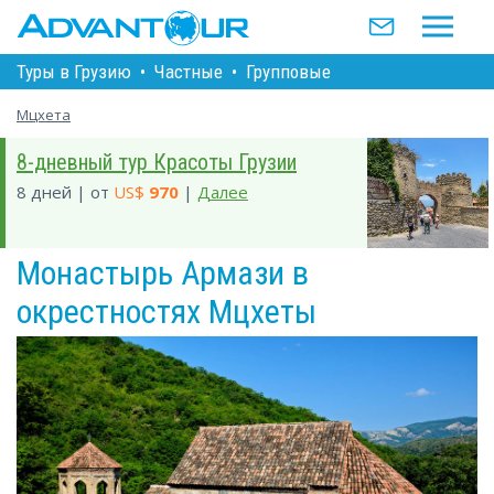
Туры в Грузию
•
Частные
•
Групповые
Мцхета
8-дневный тур Красоты Грузии
8 дней | от
US$
970
|
Далее
Монастырь Армази в
окрестностях Мцхеты