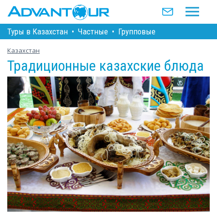
Туры в Казахстан
•
Частные
•
Групповые
Казахстан
Традиционные казахские блюда