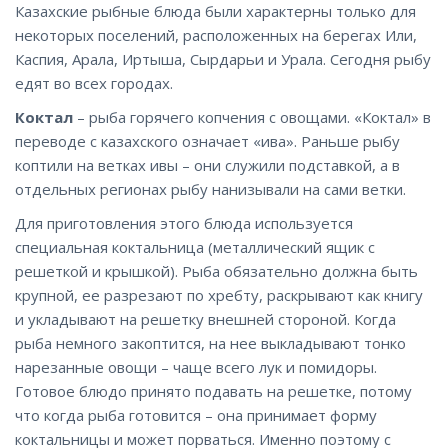
Казахские рыбные блюда были характерны только для
некоторых поселений, расположенных на берегах Или,
Каспия, Арала, Иртыша, Сырдарьи и Урала. Сегодня рыбу
едят во всех городах.
Коктал
– рыба горячего копчения с овощами. «Коктал» в
переводе с казахского означает «ива». Раньше рыбу
коптили на ветках ивы – они служили подставкой, а в
отдельных регионах рыбу нанизывали на сами ветки.
Для приготовления этого блюда используется
специальная коктальница (металлический ящик с
решеткой и крышкой). Рыба обязательно должна быть
крупной, ее разрезают по хребту, раскрывают как книгу
и укладывают на решетку внешней стороной. Когда
рыба немного закоптится, на нее выкладывают тонко
нарезанные овощи – чаще всего лук и помидоры.
Готовое блюдо принято подавать на решетке, потому
что когда рыба готовится – она принимает форму
коктальницы и может порваться. Именно поэтому с