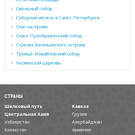
Смольный собор
Соборная мечеть в Санкт-Петербурге
Спас-на-Крови
Спасо-Преображенский собор
Стрелка Васильевского острова
Троице-Измайловский собор
Чесменская церковь
СТРАНЫ
Шелковый путь
Кавказ
Центральная Азия
Грузия
Узбекистан
Азербайджан
Казахстан
Армения