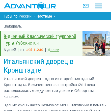
Туры по Росcии
•
Частные
•
Пригороды
8-дневный Классический групповой
тур в Узбекистан
8 дней | от
US$
1,240
|
Далее
Итальянский дворец в
Кронштадте
Итальянский дворец - одно из старейших зданий
Кронштадта. Величественная постройка XVIII века
расположилась между южным доком и Обводным
каналом.
Здание очень часто называют Меньшиковским в память
о том, что раньше здесь находился деревянный дом