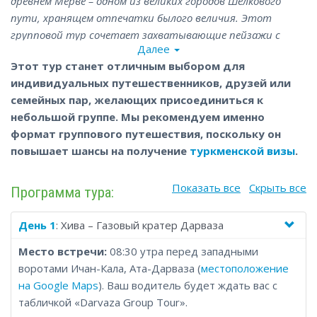
древнем Мерве – одном из великих городов Шёлкового
пути, хранящем отпечатки былого величия. Этот
групповой тур сочетает захватывающие пейзажи с
Далее
яркими впечатлениями, разделёнными с попутчиками.
Этот тур станет отличным выбором для
индивидуальных путешественников, друзей или
семейных пар, желающих присоединиться к
небольшой группе. Мы рекомендуем именно
формат группового путешествия, поскольку он
повышает шансы на получение
туркменской визы
.
Показать все
Скрыть все
Программа тура:
День 1
: Хива – Газовый кратер Дарваза
Место встречи:
08:30 утра перед западными
воротами Ичан-Кала, Ата-Дарваза (
местоположение
на Google Maps
). Ваш водитель будет ждать вас с
табличкой «Darvaza Group Tour».