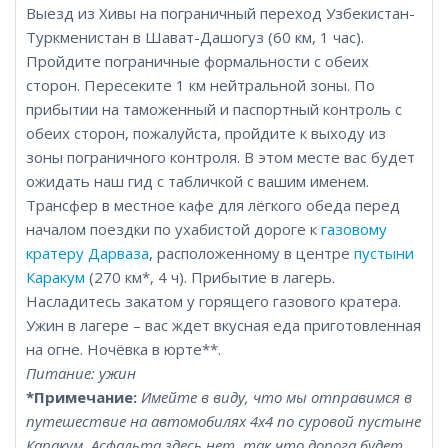
Выезд из Хивы на пограничный переход Узбекистан-
Туркменистан в Шават-Дашогуз (60 км, 1 час).
Пройдите пограничные формальности с обеих
сторон. Пересеките 1 км нейтральной зоны. По
прибытии на таможенный и паспортный контроль с
обеих сторон, пожалуйста, пройдите к выходу из
зоны пограничного контроля. В этом месте вас будет
ожидать наш гид с табличкой с вашим именем.
Трансфер в местное кафе для лёгкого обеда перед
началом поездки по ухабистой дороге к
газовому
кратеру Дарваза
, расположенному в центре
пустыни
Каракум
(270 км*, 4 ч). Прибытие в лагерь.
Насладитесь закатом у горящего газового кратера.
Ужин в лагере – вас ждет вкусная еда приготовленная
на огне. Ночёвка в юрте**.
Питание: ужин
*Примечание:
Имейте в виду, что мы отправимся в
путешествие на автомобилях 4x4 по суровой пустыне
Каракум. Асфальта здесь нет, так что дорога будет