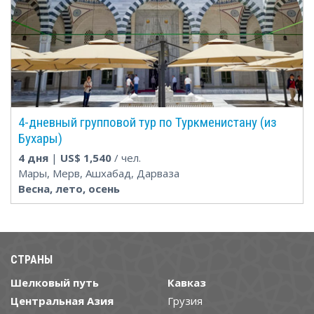
4-дневный групповой тур по Туркменистану (из
Бухары)
4 дня
|
US$
1,540
/ чел.
Мары, Мерв, Ашхабад, Дарваза
Весна, лето, осень
СТРАНЫ
Шелковый путь
Кавказ
Центральная Азия
Грузия