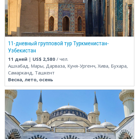
11-дневный групповой тур Туркменистан-
Узбекистан
11 дней
|
US$
2,580
/ чел.
Ашхабад, Мары, Дарваза, Куня-Ургенч, Хива, Бухара,
Самарканд, Ташкент
Весна, лето, осень