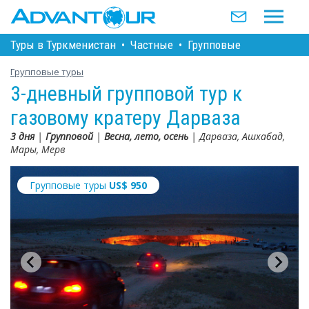
Туры в Туркменистан
•
Частные
•
Групповые
Групповые туры
3-дневный групповой тур к
газовому кратеру Дарваза
3 дня
|
Групповой
|
Весна, лето, осень
| Дарваза, Ашхабад,
Мары, Мерв
Групповые туры
US$
950