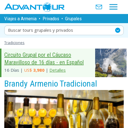
Viajes a Armenia
•
Privados
•
Grupales
Buscar tours grupales y privados
Tradiciones
Circuito Grupal por el Cáucaso
Maravilloso de 16 días - en Español
16 Días |
US$
3,980
|
Detalles
Brandy Armenio Tradicional