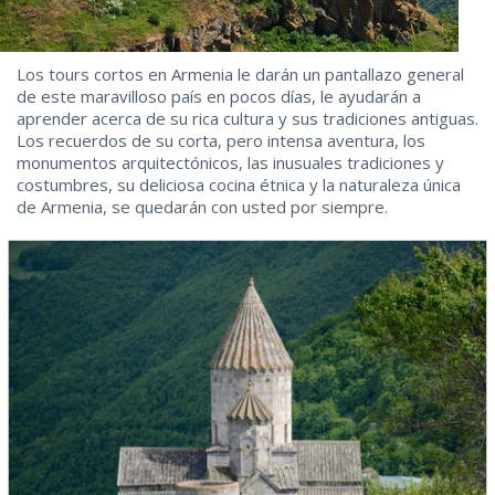
Los tours cortos en Armenia le darán un pantallazo general
de este maravilloso país en pocos días, le ayudarán a
aprender acerca de su rica cultura y sus tradiciones antiguas.
Los recuerdos de su corta, pero intensa aventura, los
monumentos arquitectónicos, las inusuales tradiciones y
costumbres, su deliciosa cocina étnica y la naturaleza única
de Armenia, se quedarán con usted por siempre.