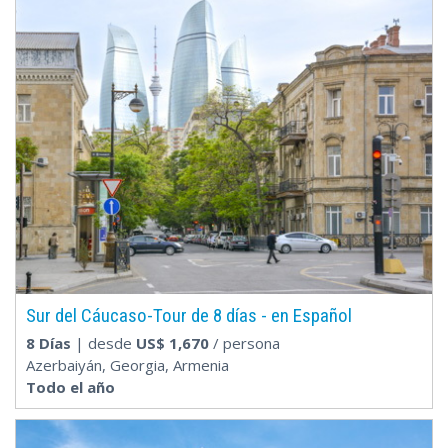
Sur del Cáucaso-Tour de 8 días - en Español
8 Días
| desde
US$
1,670
/ persona
Azerbaiyán, Georgia, Armenia
Todo el año