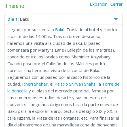
Expandir
Cerrar
Humanidad UNESCO y tres capitales nacionales. Al recorrer los
Itinerario:
lugares inexplorados, este itinerario lo llevará a visitar un
antiguo asentamiento alemán, el maravilloso Lago Goygol, la
Día 1
: Bakú
primera iglesia del Cáucaso y la arquitectura soviética de la
Llegada por su cuenta a
Bakú
. Traslado al hotel y check in
segunda ciudad más grande de Armenia, junto con muchas
a partir de las 14:00hs. Tras un breve descanso,
otras atracciones únicas.
haremos una visita a la ciudad de Bakú. El paseo
comenzará por Martyrs Lane (Callejón de los mártires),
conocido entre los locales como ‘Shehidler Khiyabany’.
Cuando pase por el Callejón de los Mártires podrá
apreciar una hermosa vista de la costa de Bakú.
Seguiremos con un paseo por al casco histórico de la
ciudad,
Icheri Sheher
, el
Palacio Shirvan Shahs
, la
Torre de
la doncella
y el plaza del mercado principal, famosa por
sus numerosos estudios de arte y sus puestos de
souvenirs. Luego nos dirigiremos hacia la parte nueva de
Bakú para la explorar la arquitectura del siglo XIX y XX, la
calle Nizami, la Plaza de las Fontanas, etc. Para finalizar el
día disfrutaremos de una maravillosa cena de bienvenida