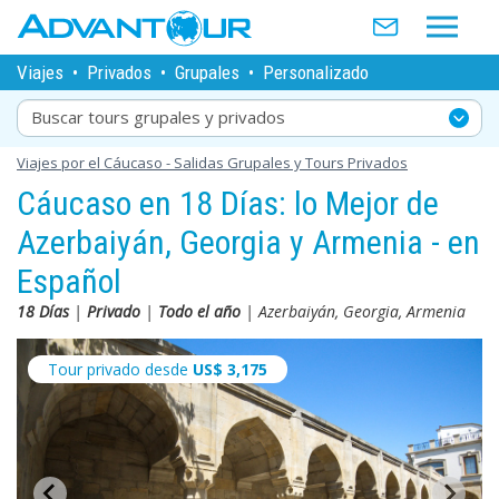
Viajes
•
Privados
•
Grupales
•
Personalizado
Buscar tours grupales y privados
Viajes por el Cáucaso - Salidas Grupales y Tours Privados
Cáucaso en 18 Días: lo Mejor de
Azerbaiyán, Georgia y Armenia - en
Español
18 Días
|
Privado
|
Todo el año
| Azerbaiyán, Georgia, Armenia
Tour privado desde
US$
3,175