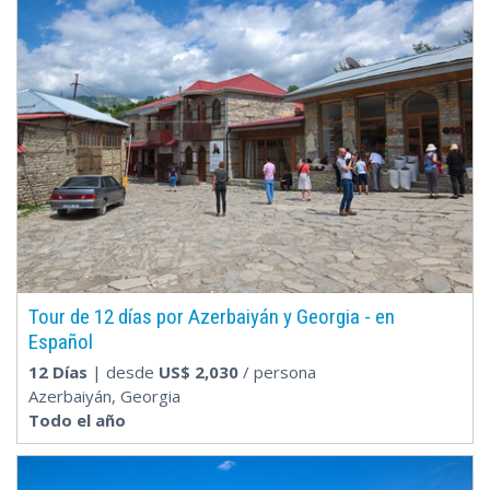
Tour de 12 días por Azerbaiyán y Georgia - en
Español
12 Días
| desde
US$
2,030
/ persona
Azerbaiyán, Georgia
Todo el año