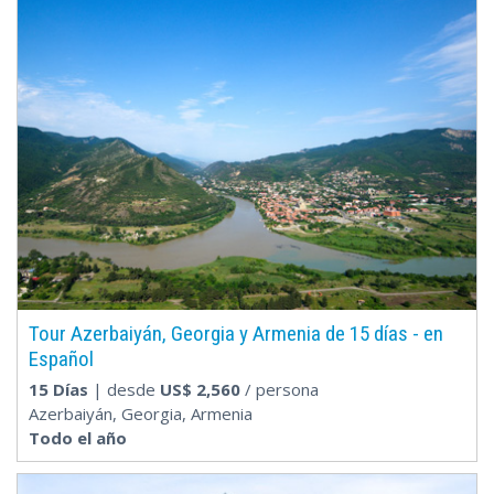
Tour Azerbaiyán, Georgia y Armenia de 15 días - en
Español
15 Días
| desde
US$
2,560
/ persona
Azerbaiyán, Georgia, Armenia
Todo el año