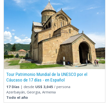
Tour Patrimonio Mundial de la UNESCO por el
Cáucaso de 17 días - en Español
17 Días
| desde
US$
3,045
/ persona
Azerbaiyán, Georgia, Armenia
Todo el año