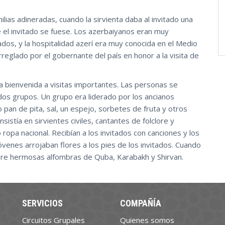
ilias adineradas, cuando la sirvienta daba al invitado una
e el invitado se fuese. Los azerbaiyanos eran muy
dos, y la hospitalidad azerí era muy conocida en el Medio
reglado por el gobernante del país en honor a la visita de
 la bienvenida a visitas importantes. Las personas se
dos grupos. Un grupo era liderado por los ancianos
 pan de pita, sal, un espejo, sorbetes de fruta y otros
sistía en sirvientes civiles, cantantes de folclore y
ropa nacional. Recibían a los invitados con canciones y los
óvenes arrojaban flores a los pies de los invitados. Cuando
obre hermosas alfombras de Quba, Karabakh y Shirvan.
SERVICIOS
COMPAÑÍA
Circuitos Grupales
Quienes somos