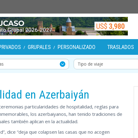
PRIVADOS
GRUPALES
PERSONALIZADO
TRASLADOS
/
/
lidad en Azerbaiyán
 ceremonias particularidades de hospitalidad, reglas para
 inmemorables, los azerbaiyanos, han tenido tradiciones de
uales también aplican en la actualidad.
kud”, dice “deja que colapsen las casas que no acogen