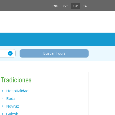
ENG
РУС
ESP
ITA
Buscar Tours
Tradiciones
Hospitalidad
Boda
Novruz
Gulesh