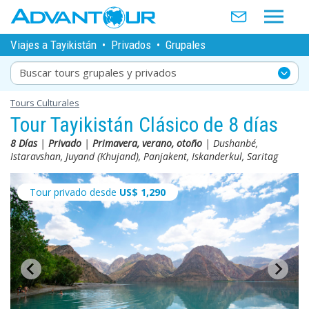
Viajes a Tayikistán
•
Privados
•
Grupales
Buscar tours grupales y privados
Tours Culturales
Tour Tayikistán Clásico de 8 días
8 Días
|
Privado
|
Primavera, verano, otoño
| Dushanbé,
Istaravshan, Juyand (Khujand), Panjakent, Iskanderkul, Saritag
Tour privado desde
US$
1,290