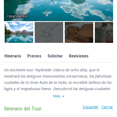
Iskanderkul
Itinerario
Precios
Solicitar
Revisiones
Un excitante tour Tayikistán clásico de ocho días, que le
mostrará los antiguos monumentos zorostrianos, las fabulosas
ciudades de la Gran Ruta de la Seda, la increíble belleza de los
lagos y el majestuoso Pamir. Descubrirá las antiguas ciudades
de Juyand (Khujand), Panjakent (Penjikent) e Istaravshan. Verá
Más
los coloridos lagos de las montañas Fan, visitará los brillantes y
Expandir
Cerrar
ruidosos bazares, museos, mezquitas y podrá degustar la
Itinerario del Tour:
cocina local en una tradicional casa de té Tajik (chayhana).