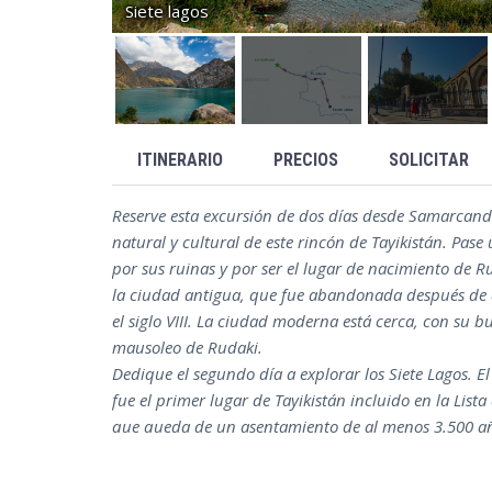
Siete lagos
ITINERARIO
PRECIOS
SOLICITAR
Reserve esta excursión de dos días desde Samarcanda
natural y cultural de este rincón de Tayikistán. Pas
por sus ruinas y por ser el lugar de nacimiento de 
la ciudad antigua, que fue abandonada después de 
el siglo VIII. La ciudad moderna está cerca, con su
mausoleo de Rudaki.
Dedique el segundo día a explorar los Siete Lagos. El
fue el primer lugar de Tayikistán incluido en la Lis
que queda de un asentamiento de al menos 3.500 año
la época. Los Siete Lagos, un poco más alejados, es
color único y un aura pintoresca. Disfrute de un pic