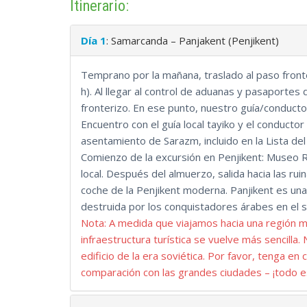
Itinerario:
Para un viaje que abarque tanto los lugares de inter
esta es la mejor excursión a Penjikent y los Siete L
Día 1
: Samarcanda – Panjakent (Penjikent)
Temprano por la mañana, traslado al paso fronte
h). Al llegar al control de aduanas y pasaportes 
fronterizo. En ese punto, nuestro guía/conducto
Encuentro con el guía local tayiko y el conductor
asentamiento de Sarazm, incluido en la Lista de
Comienzo de la excursión en Penjikent: Museo R
local. Después del almuerzo, salida hacia las rui
coche de la Penjikent moderna. Panjikent es una
destruida por los conquistadores árabes en el si
Nota: A medida que viajamos hacia una región m
infraestructura turística se vuelve más sencilla.
edificio de la era soviética. Por favor, tenga 
comparación con las grandes ciudades – ¡todo e