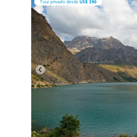
Tour privado desde
US$
390