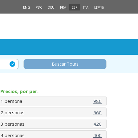
ENG
РУС
DEU
FRA
ESP
ITA
日本語
Buscar Tours
Precios, por per.
1 persona
980
2 personas
560
3 personas
420
4 personas
400