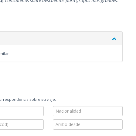
S$
, consúltenos sobre descuentos para grupos más grandes.
milar
correspondencia sobre su viaje.