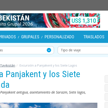
PRIVADOS
GRUPALES
PERSONALIZADO
TRASLADOS
/
/
Tayikistán
Excursión a Panjakent y los Siete Lagos
a Panjakent y los Siete
nda
Panjakent antigua, asentamiento de Sarazm, Siete lagos,