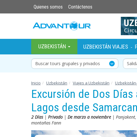
Quienes somos
Contáctenos
UZBEKISTÁN
UZBEKISTÁN VIAJES
-
Buscar tours grupales y privados
Inicio
Uzbekistán
Viajes a Uzbekistán
Uzbekistán-
Excursión de Dos Días 
Lagos desde Samarca
2 Días
|
Privado
|
De marzo a noviembre
| Panjakent, 
montañas Fann