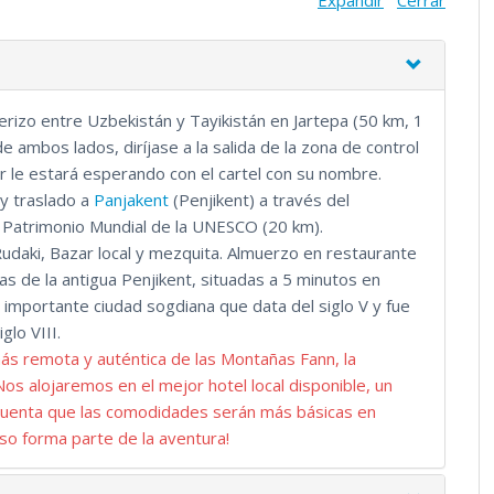
és cultural como los naturales de Tayikistán, no busque más:
agos desde Samarcanda.
rizo entre Uzbekistán y Tayikistán en Jartepa (50 km, 1
de ambos lados, diríjase a la salida de la zona de control
r le estará esperando con el cartel con su nombre.
 y traslado a
Panjakent
(Penjikent) a través del
l Patrimonio Mundial de la UNESCO (20 km).
udaki, Bazar local y mezquita. Almuerzo en restaurante
nas de la antigua Penjikent, situadas a 5 minutos en
 importante ciudad sogdiana que data del siglo V y fue
glo VIII.
ás remota y auténtica de las Montañas Fann, la
 Nos alojaremos en el mejor hotel local disponible, un
en cuenta que las comodidades serán más básicas en
so forma parte de la aventura!