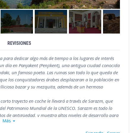
REVISIONES
 para dedicar algo más de tiempo a los lugares de interés
e un día en Panjakent (Penjikent), una antigua ciudad conocida
Rudaki, un famoso poeta. Las ruinas son todo lo que queda de
que los conquistadores árabes desplazaran a la población en
 bullicioso bazar y su mezquita, además de un hermoso
 corto trayecto en coche le llevará a través de Sarazm, que
ta del Patrimonio Mundial de la UNESCO. Sarazm es todo lo
s de antigüedad, y muestra altos niveles de desarrollo para
Más
tán enclavados entre las montañas Fann. Cada lago tiene un
nic junto a uno de los lagos antes de regresar a Samarcanda.
Expandir
Cerrar