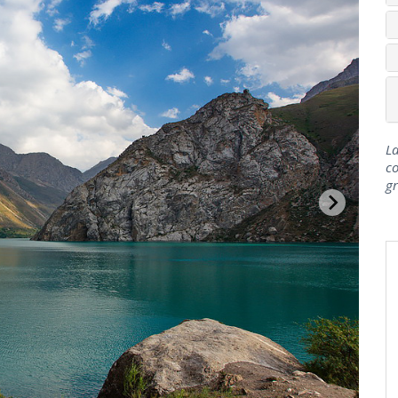
La
c
g