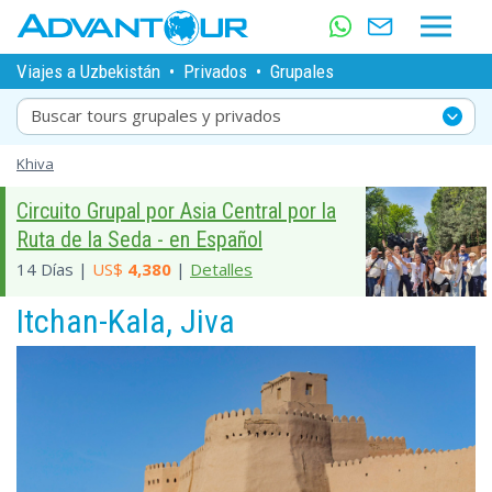
Viajes a Uzbekistán
•
Privados
•
Grupales
Buscar tours grupales y privados
Khiva
Circuito Grupal por Asia Central por la
Ruta de la Seda - en Español
14 Días |
US$
4,380
|
Detalles
Itchan-Kala, Jiva