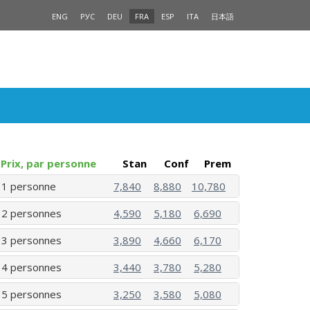
ENG
РУС
DEU
FRA
ESP
ITA
日本語
Prix, par personne
Stan
Conf
Prem
1 personne
7,840
8,880
10,780
2 personnes
4,590
5,180
6,690
3 personnes
3,890
4,660
6,170
4 personnes
3,440
3,780
5,280
5 personnes
3,250
3,580
5,080