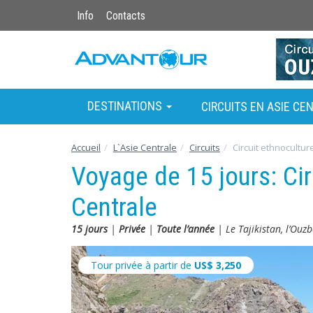
Info
Contacts
DESTINATIONS
CIRCUITS EN ASIE CE
Accueil
L`Asie Centrale
Circuits
Circuit ethnocultur
Voyage de 15 jours: Cir
Centrale
15 jours
|
Privée
|
Toute l’année
| Le Tajikistan, l’Ouzb
Tour privée à partir de
US$
3,250