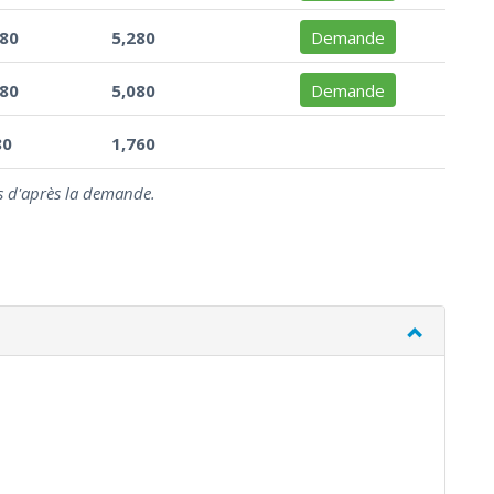
780
5,280
Demande
580
5,080
Demande
80
1,760
es d'après la demande.