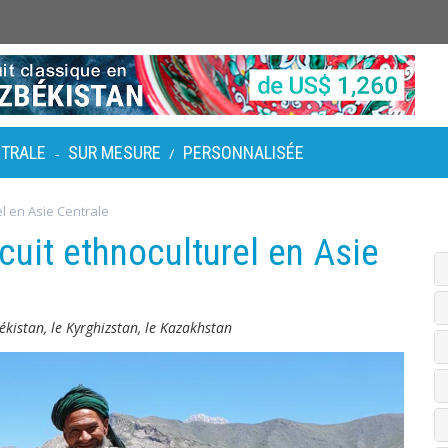
NTRALE
SUR MESURE
PERSONNALISÉE
-
/
el en Asie Centrale
cuit ethnoculturel en Asie
ékistan, le Kyrghizstan, le Kazakhstan