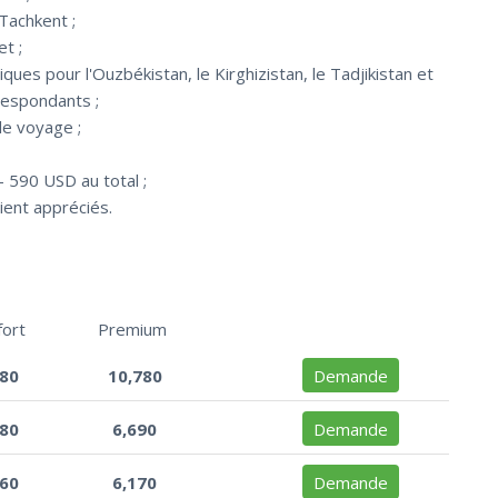
 Tachkent ;
et ;
ques pour l'Ouzbékistan, le Kirghizistan, le Tadjikistan et
rrespondants ;
le voyage ;
 590 USD au total ;
ient appréciés.
fort
Premium
880
10,780
Demande
180
6,690
Demande
660
6,170
Demande