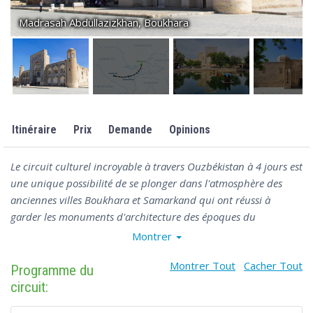
Madrasah Abdullazizkhan, Boukhara
Itinéraire
Prix
Demande
Opinions
Le circuit culturel incroyable à travers Ouzbékistan à 4 jours est
une unique possibilité de se plonger dans l'atmosphère des
anciennes villes Boukhara et Samarkand qui ont réussi à
garder les monuments d'architecture des époques du
gouvernement de dynasties puissantes du Moyen Age. Le
Montrer
programme du circuit à Samarkand comprend la visite de la
Montrer Tout
Cacher Tout
célèbre place Reguistan - le centre de la capitale de l'empire
Programme du
puissant fondé par Tamerlan, de l'ensemble Chakhi-Zinda, l'un
circuit:
des sanctuaires du monde islamique avec le tombeau de