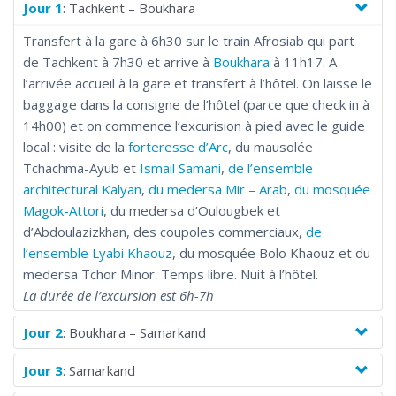
Kussam ibn Abbas, cousin d'un prophète Mukhammad, du
Jour 1
: Tachkent – Boukhara
mausolée Gur-emir et des autres monuments uniques. En plus
Transfert à la gare à 6h30 sur le train Afrosiab qui part
vous visiterez Saint Boukhara. Plus de deux mille ans, cette
de Tachkent à 7h30 et arrive à
Boukhara
à 11h17. A
ville, l'un des piliers de l'Islam a obtenu son apparence
l’arrivée accueil à la gare et transfert à l’hôtel. On laisse le
exceptionnelle. Le mausolée Samanides, le minaret Kalyan, la
baggage dans la consigne de l’hôtel (parce que check in à
citadelle Arc et la bassin Lyabi-Khauz sont des constructions de
14h00) et on commence l’excurision à pied avec le guide
culte et sont les symboles de Boukhara.
local : visite de la
forteresse d’Arc
, du mausolée
Tchachma-Ayub et
Ismail Samani
,
de l’ensemble
architectural Kalyan
,
du medersa Mir – Arab
,
du mosquée
Magok-Attori
, du medersa d’Oulougbek et
d’Abdoulazizkhan, des coupoles commerciaux,
de
l’ensemble Lyabi Khaouz
, du mosquée Bolo Khaouz et du
medersa Tchor Minor. Temps libre. Nuit à l’hôtel.
La durée de l’excursion est 6h-7h
Jour 2
: Boukhara – Samarkand
Jour 3
: Samarkand