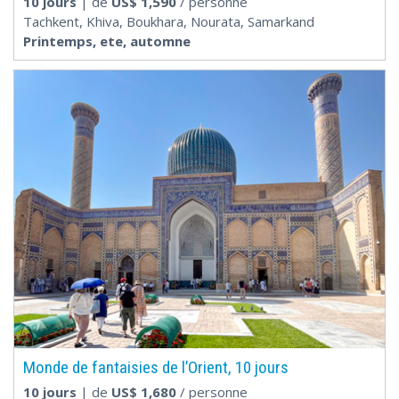
10 jours
| de
US$
1,590
/ personne
Tachkent, Khiva, Boukhara, Nourata, Samarkand
Printemps, ete, automne
Monde de fantaisies de l’Orient, 10 jours
10 jours
| de
US$
1,680
/ personne