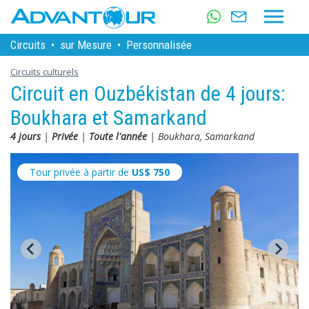
Circuits
•
sur Mesure
•
Personnalisée
Circuits culturels
Circuit en Ouzbékistan de 4 jours:
Boukhara et Samarkand
4 jours
|
Privée
|
Toute l'année
| Boukhara, Samarkand
Tour privée à partir de
US$
750