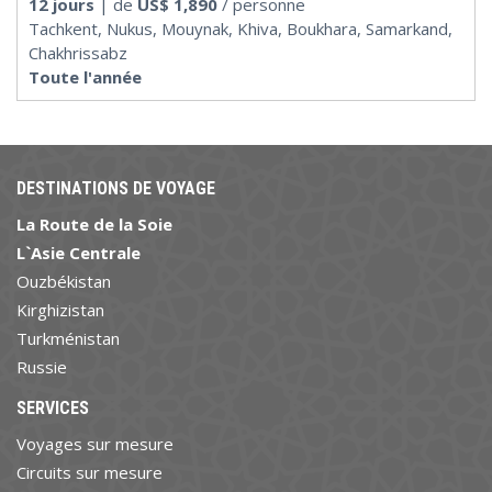
12 jours
| de
US$
1,890
/ personne
Tachkent, Nukus, Mouynak, Khiva, Boukhara, Samarkand,
Chakhrissabz
Toute l'année
DESTINATIONS DE VOYAGE
La Route de la Soie
L`Asie Centrale
Ouzbékistan
Kirghizistan
Turkménistan
Russie
SERVICES
Voyages sur mesure
Circuits sur mesure