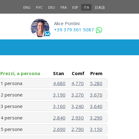
ENG
РУС
DEU
FRA
ESP
ITA
日本語
Alice Pontini:
+39 379 361 5087
Prezzi, a persona
Stan
Comf
Prem
1 persona
4,680
4,770
5,280
2 persone
3,190
3,270
3,670
3 persone
3,160
3,240
3,640
4 persone
2,840
2,930
3,290
5 persone
2,690
2,790
3,150