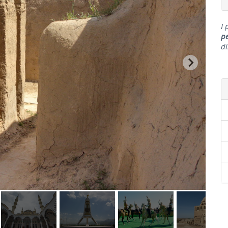
I 
p
di