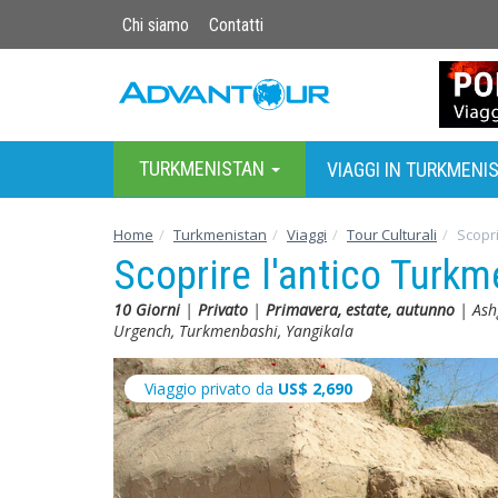
Chi siamo
Contatti
TURKMENISTAN
VIAGGI IN TURKMENI
Home
Turkmenistan
Viaggi
Tour Culturali
Scopri
Scoprire l'antico Turkm
10 Giorni
|
Privato
|
Primavera, estate, autunno
| Ash
Urgench, Turkmenbashi, Yangikala
Viaggio privato da
US$
2,690