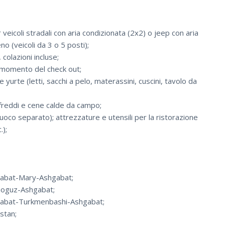
coli stradali con aria condizionata (2x2) o jeep con aria
o (veicoli da 3 o 5 posti);
colazioni incluse;
l momento del check out;
 yurte (letti, sacchi a pelo, materassini, cuscini, tavolo da
 freddi e cene calde da campo;
uoco separato); attrezzature e utensili per la ristorazione
.);
hgabat-Mary-Ashgabat;
shoguz-Ashgabat;
shgabat-Turkmenbashi-Ashgabat;
istan;