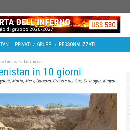
STAN
PRIVATI
GRUPPI
PERSONALIZZATI
-
/
/
re l'antico Turkmenistan
enistan in 10 giorni
gabat, Maria, Merv, Darvaza, Cratere del Gas, Dashoguz, Kunya-