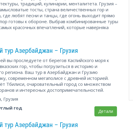
итектуры, традиций, кулинарии, менталитета. Грузия –
замысловатые тосты, страна величественных гор и
 где любят песни и танцы, где огонь выходит прямо
х пор готовы к обороне. Выбрав комбинированные туры
 самых красочных впечатлений, которые наверняка
 тур Азербайджан – Грузия
ней вы проследуете от берегов Каспийского моря к
казских гор, чтобы погрузиться в историю и
го региона. Ваш тур в Азербайджан и Грузию
аку, современном мегаполисе с древней историей.
дёт Тбилиси, очаровательный город со множеством
оранов и интересных достопримечательностей.
, Грузия
углый год
Детали
 тур Азербайджан – Грузия