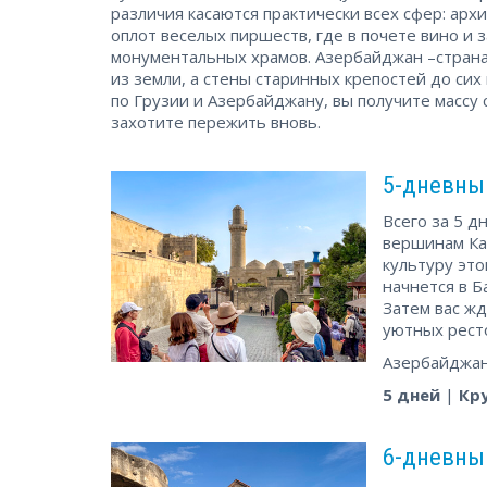
различия касаются практически всех сфер: арх
оплот веселых пиршеств, где в почете вино и 
монументальных храмов. Азербайджан –страна,
из земли, а стены старинных крепостей до си
по Грузии и Азербайджану, вы получите массу
захотите пережить вновь.
5-дневный
Всего за 5 д
вершинам Кав
культуру это
начнется в Б
Затем вас ж
уютных рест
Азербайджан
5 дней
|
Кр
6-дневный