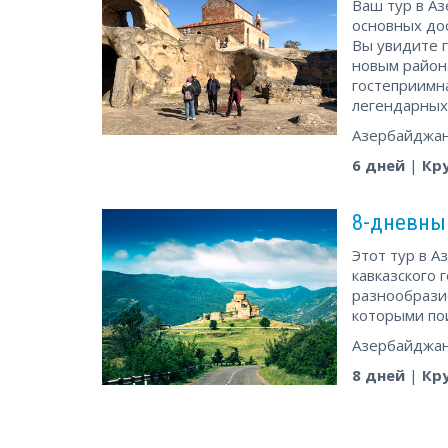
Ваш тур в Аз
основных до
Вы увидите г
новым район
гостеприимна
легендарных 
Азербайджан
6 дней
|
Кр
8-дневный
Этот тур в 
кавказского 
разнообразие
которыми пои
Азербайджан
8 дней
|
Кр