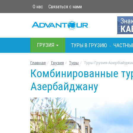
О нас
Связаться с нами
ГРУЗИЯ
ТУРЫ В ГРУЗИЮ
ЧАСТНЫ
-
Главная
Грузия
Туры
Туры Грузия-Азербайджа
Комбинированные тур
Азербайджану