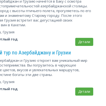
ербайджан и Грузию начнётся в Баку с осмотра
стопримечательностей азербайджанской столицы.
ород с высоты птичьего полета, прогуляетесь по его
ам и знаменитому Старому городу. После этого
я Грузия встретит вас дегустацией своих
вин в Кахетии.
, Грузия
углый год
Детали
 тур по Азербайджану и Грузии
Азербайджан и Грузию откроет вам уникальный мир
гостеприимства. Вы погрузитесь в чарующее
 цветов, вкусов и увлекательных маршрутов,
стине богаты эти две страны.
, Грузия
углый год
Детали