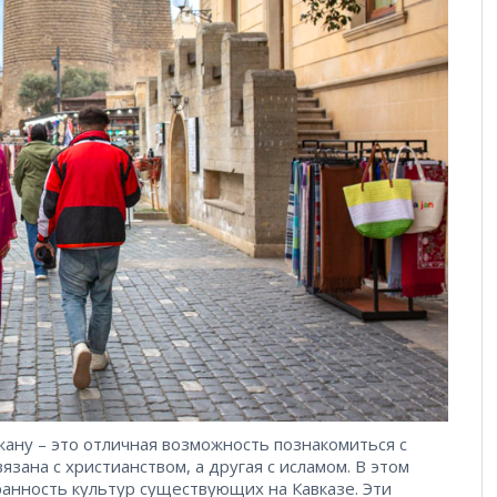
ану – это отличная возможность познакомиться с
зана с христианством, а другая с исламом. В этом
анность культур существующих на Кавказе. Эти