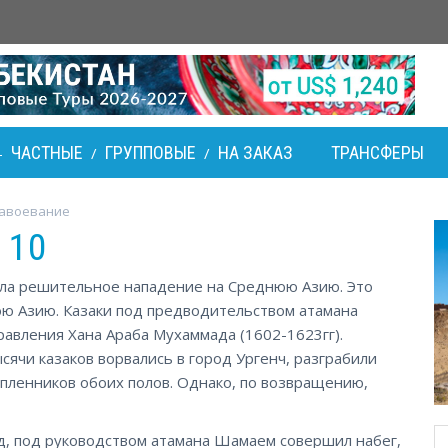
ЧАСТНЫЕ
ГРУППОВЫЕ
НА ЗАКАЗ
ТРАНСФЕРЫ
-
/
/
завоевание
 10
яла решительное нападение на Среднюю Азию. Это
ю Азию. Казаки под предводительством атамана
равления Хана Араба Мухаммада (1602-1623гг).
сячи казаков ворвались в город Ургенч, разграбили
пленников обоих полов. Однако, по возвращению,
д, под руководством атамана Шамаем совершил набег,