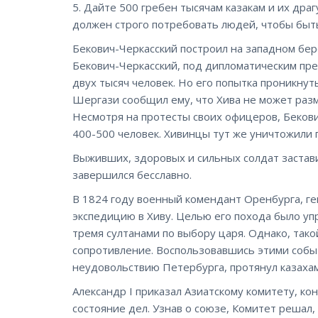
5. Дайте 500 гребен тысячам казакам и их дра
должен строго потребовать людей, чтобы быт
Бекович-Черкасский построил на западном бере
Бекович-Черкасский, под дипломатическим пр
двух тысяч человек. Но его попытка проникнут
Шергази сообщил ему, что Хива не может разм
Несмотря на протесты своих офицеров, Бекови
400-500 человек. Хивинцы тут же уничтожили п
Выживших, здоровых и сильных солдат застави
завершился бесславно.
В 1824 году военный комендант Оренбурга, г
экспедицию в Хиву. Целью его похода было уп
тремя султанами по выбору царя. Однако, тако
сопротивление. Воспользовавшись этими событи
неудовольствию Петербурга, протянул казаха
Александр I приказал Азиатскому комитету, к
состояние дел. Узнав о союзе, Комитет решал