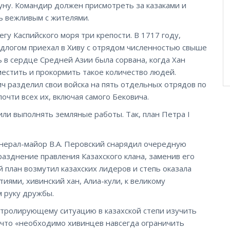
гуну. Командир должен присмотреть за казаками и
ь вежливым с жителями.
гу Каспийского моря три крепости. В 1717 году,
едлогом приехал в Хиву с отрядом численностью свыше
ь в сердце Средней Азии была сорвана, когда Хан
естить и прокормить такое количество людей.
ч разделил свои войска на пять отдельных отрядов по
очти всех их, включая самого Бековича.
ли выполнять земляные работы. Так, план Петра I
енерал-майор В.А. Перовский снарядил очередную
разднение правления Казахского клана, заменив его
й план возмутил казахских лидеров и степь оказала
ями, хивинский хан, Алиа-кули, к великому
м руку дружбы.
онтролирующему ситуацию в казахской степи изучить
, что «необходимо хивинцев навсегда ограничить