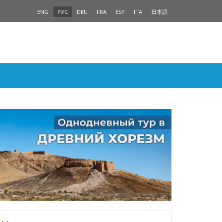
ENG
РУС
DEU
FRA
ESP
ITA
日本語