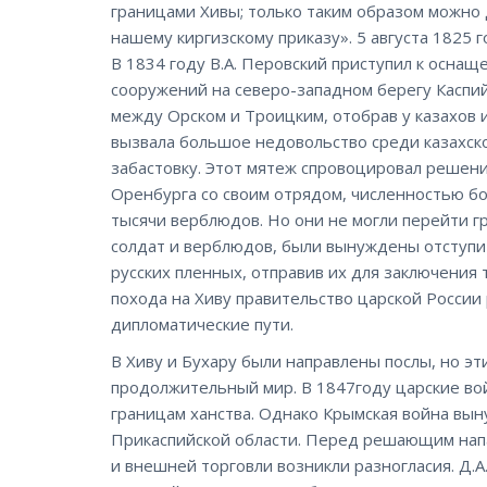
границами Хивы; только таким образом можно 
нашему киргизскому приказу». 5 августа 1825 
В 1834 году В.A. Перовский приступил к осн
сооружений на северо-западном берегу Каспи
между Орском и Троицким, отобрав у казахов 
вызвала большое недовольство среди казахско
забастовку. Этот мятеж спровоцировал решение
Оренбурга со своим отрядом, численностью бо
тысячи верблюдов. Но они не могли перейти гр
солдат и верблюдов, были вынуждены отступит
русских пленных, отправив их для заключения 
похода на Хиву правительство царской России
дипломатические пути.
В Хиву и Бухару были направлены послы, но э
продолжительный мир. В 1847году царские вой
границам ханства. Однако Крымская война вын
Прикаспийской области. Перед решающим нап
и внешней торговли возникли разногласия. Д