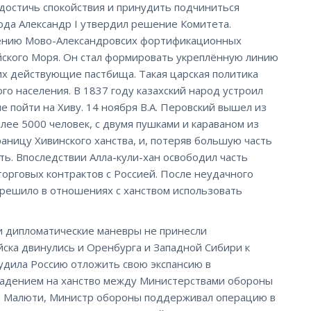
достичь спокойствия и принудить подчиниться
года Александр I утвердил решение Комитета.
ащению Мово-Александровсих фортификационных
йского Моря. Он стал формировать укреплённую линию
их действующие пастбища. Такая царская политика
го населения. В 1837 году казахский народ устроил
 пойти на Хиву. 14 ноября В.А. Перовский вышел из
лее 5000 человек, с двумя пушками и караваном из
аницу Хивинского ханства, и, потеряв большую часть
ь. Впоследствии Алла-кули-хан освободил часть
торговых контрактов с Россией. После неудачного
 решило в отношениях с ханством использовать
ти дипломатические маневры не принесли
ска двинулись и Оренбурга и Западной Сибири к
удила Россию отложить свою экспансию в
адением на ханство между Министерствами обороны
.А. Малюти, Министр обороны поддерживал операцию в