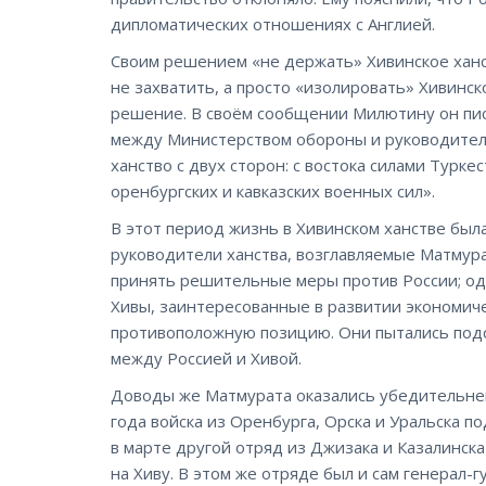
дипломатических отношениях с Англией.
Своим решением «не держать» Хивинское ханст
не захватить, а просто «изолировать» Хивинск
решение. В своём сообщении Милютину он пис
между Министерством обороны и руководителя
ханство с двух сторон: с востока силами Турк
оренбургских и кавказских военных сил».
В этот период жизнь в Хивинском ханстве бы
руководители ханства, возглавляемые Матмура
принять решительные меры против России; од
Хивы, заинтересованные в развитии экономич
противоположную позицию. Они пытались под
между Россией и Хивой.
Доводы же Матмурата оказались убедительней,
года войска из Оренбурга, Орска и Уральска п
в марте другой отряд из Джизака и Казалинск
на Хиву. В этом же отряде был и сам генерал-г