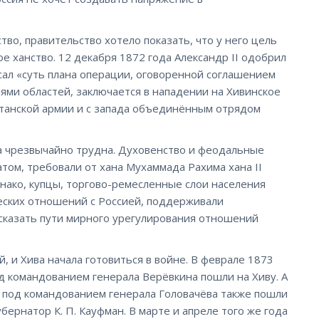
во, правительство хотело показать, что у него цель
ое ханство. 12 декабря 1872 года Александр II одобрил
ал «суть плана операции, оговоренной соглашением
ми областей, заключается в нападении на Хивинское
естанской армии и с запада объединённым отрядом
ла чрезвычайно трудна. Духовенство и феодальные
том, требовали от хана Мухаммада Рахима хана II
нако, купцы, торгово-ремесленные слои населения
еских отношений с Россией, поддерживали
сказать пути мирного урегулирования отношений
 и Хива начала готовиться в войне. В феврале 1873
од командованием генерала Верёвкина пошли на Хиву. А
а под командованием генерала Головачёва также пошли
убернатор К. П. Кауфман. В марте и апреле того же года