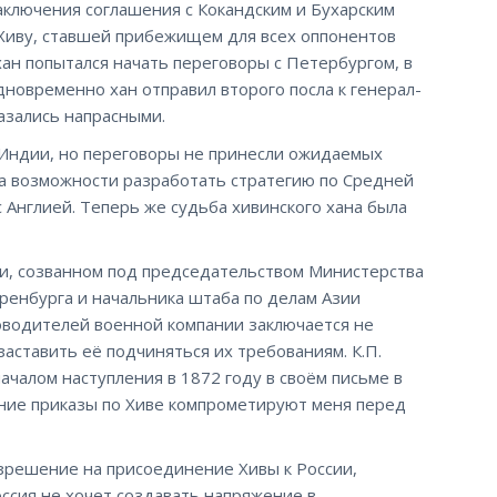
аключения соглашения с Кокандским и Бухарским
 Хиву, ставшей прибежищем для всех оппонентов
хан попытался начать переговоры с Петербургом, в
дновременно хан отправил второго посла к генерал-
казались напрасными.
 Индии, но переговоры не принесли ожидаемых
ла возможности разработать стратегию по Средней
с Англией. Теперь же судьба хивинского хана была
ии, созванном под председательством Министерства
ренбурга и начальника штаба по делам Азии
оводителей военной компании заключается не
заставить её подчиняться их требованиям. К.П.
началом наступления в 1872 году в своём письме в
ние приказы по Хиве компрометируют меня перед
азрешение на присоединение Хивы к России,
оссия не хочет создавать напряжение в