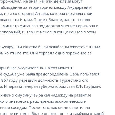
орожничал, не зная, как эти действия могут
 Наблюдение за территорией между Амударьёй и
, но и со стороны Англии, которая скрывала свои
опасности Индии. Таким образом, ханство стало
й. Министр финансов поддержал мнение Горчакова и
операций, и, тем не менее, в конце концов в этом
и Бухару. Эти ханства были ослаблены ожесточёнными
ом контингенте. Они терпели одно поражение за
ары была оккупирована. На тот момент
её судьба уже была предопределена. Царь попытался
1867 году учредили должность Туркестанского
. И первым генерал-губернатором стал К.Ф. Кауфман.
 хивинскому хану, выражая надежду на развитие
кого интереса к расширению экономических и
ным соседом. После того, как он не ответил на
 новое письмо в более резких тонах и намёком о такой