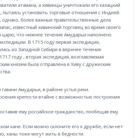
хватили атамана, а хивинцы уничтожали его казацкий
 I, пытаясь установить торговые отношения с Индией
у, однако, более важные правительственные дела
напас, известный хивинский торговец во время своего
щил царю, что нижнее течение Амударьи наполнено
экспедиции. В 1715 году первая экспедиция,
лась из Западной Сибири в верхнее течение
1717 году , вторая экспедиция, возглавляемая
ким князем была отправлена в Хиву с дружеским
ства.
 гавани Амударьи, в районе устья реки.
троения крепости втайне с возможностью построения
доставив ему российское гражданство, пообещав ему
ком хане. Если можно склоните его к дружбе, если нет
о, ханы тоже могут жить в бедности.