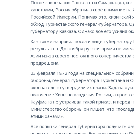
После завоевания Ташкента и Самарканда, и з
ханствами, Россия обратила своё внимание на
Российской Империи. Понимая это, хивинский 
обход Туркестанского генерал-губернатора. О
губернатору Кавказа. Однако все его усилия о
Хан также направил посла и вице-губернатору
результатов. До ноября русская армия не име
Азии из-за своего постоянного соперничества 
предрешена.
23 февраля 1872 года на специальном собран
обороны, генерал-губернатора Туркестана и О
окончательно утвердили их планы. Задача рук
включение Хивы во владения России, а просто 
Кауфмана не устраивал такой приказ, и перед 
Министерство обороны он пишет, что «послед
этими ханами».
Все попытки генерал-губернатора получить р
правительство отклоняло. Ему пояснили, что Р