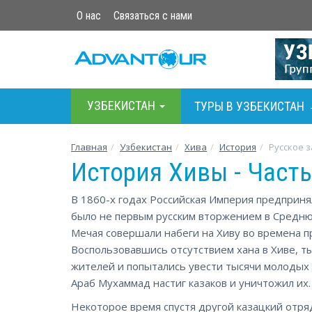
О нас
Связаться с нами
УЗБЕКИСТАН
ТУРЫ В УЗБЕКИСТАН
Главная
Узбекистан
Хива
История
Русское 
История Хивы - Часть
В 1860-х годах Российская Империя предприн
было не первым русским вторжением в Средню
Мечая совершали набеги на Хиву во времена п
Воспользовавшись отсутствием хана в Хиве, ты
жителей и попытались увести тысячи молодых 
Араб Мухаммад настиг казаков и уничтожил их.
Некоторое время спустя другой казацкий отря