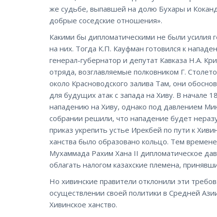
же судьбе, выпавшей на долю Бухары и Кокан
добрые соседские отношения».
Какими бы дипломатическими не были усилия г
на них. Тогда К.П. Кауфман готовился к напад
генерал-губернатор и депутат Кавказа Н.А. Кр
отряда, возглавляемые полковником Г. Столет
около Красноводского залива Там, они обосно
для будущих атак с запада на Хиву. В начале 1
нападению на Хиву, однако под давлением Ми
собрании решили, что нападение будет неразу
приказ укрепить устье Ирекбей по пути к Хиви
ханства было образовано кольцо. Тем времене
Мухаммада Рахим Хана II дипломатическое давл
облагать налогом казахские племена, принявши
Но хивинские правители отклонили эти требов
осуществлении своей политики в Средней Ази
Хивинское ханство.