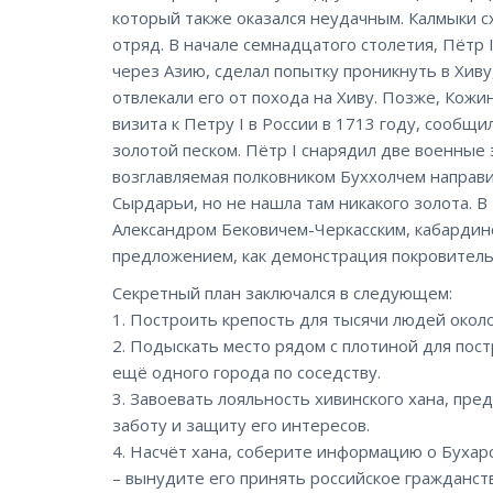
который также оказался неудачным. Калмыки с
отряд. В начале семнадцатого столетия, Пётр
через Азию, сделал попытку проникнуть в Хив
отвлекали его от похода на Хиву. Позже, Кожи
визита к Петру I в России в 1713 году, сооб
золотой песком. Пётр I снарядил две военные 
возглавляемая полковником Буххолчем направи
Сырдарьи, но не нашла там никакого золота. В 
Александром Бековичем-Черкасским, кабардинс
предложением, как демонстрация покровитель
Секретный план заключался в следующем:
1. Построить крепость для тысячи людей около
2. Подыскать место рядом с плотиной для пос
ещё одного города по соседству.
3. Завоевать лояльность хивинского хана, пре
заботу и защиту его интересов.
4. Насчёт хана, соберите информацию о Бухарс
– вынудите его принять российское гражданств