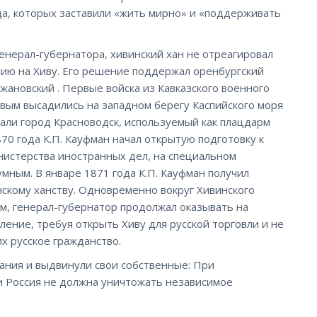
да, которых заставили «жить мирно» и «поддерживать
енерал-губернатора, хивинский хан не отреагировал
ению на Хиву. Его решение поддержал оренбургский
ижановский . Первые войска из Кавказского военного
овым высадились на западном берегу Каспийского моря
вали город Красноводск, используемый как плацдарм
870 года К.П. Кауфман начал открытую подготовку к
нистерства иностранных дел, на специальном
мным. В январе 1871 года К.П. Кауфман получил
нскому ханству. Одновременно вокруг Хивинского
м, генерал-губернатор продолжал оказывать на
ение, требуя открыть Хиву для русской торговли и не
х русское гражданство.
ания и выдвинули свои собственные: При
и Россия не должна уничтожать независимое