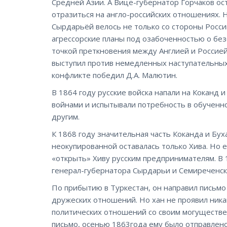
Средней Азии. А Вице-губернатор Горчаков ост
отразиться на англо-российских отношениях.
Сырдарьёй велось не только со стороны России
агрессорские планы под озабоченностью о без
точкой преткновения между Англией и Россие
выступил против немедленных наступательных 
конфликте победил Д.А. Малютин.
В 1864 году русские войска напали на Коканд 
войнами и испытывали потребность в обученн
другим.
К 1868 году значительная часть Коканда и Бух
неокупированной оставалась только Хива. Но 
«открыть» Хиву русским предпринимателям. В 
генерал-губернатора Сырдарьи и Семиреченска
По прибытию в Туркестан, он направил письмо
дружеских отношений. Но хан не проявил ника
политических отношений со своим могуществен
письмо, осенью 1863года ему было отправлено