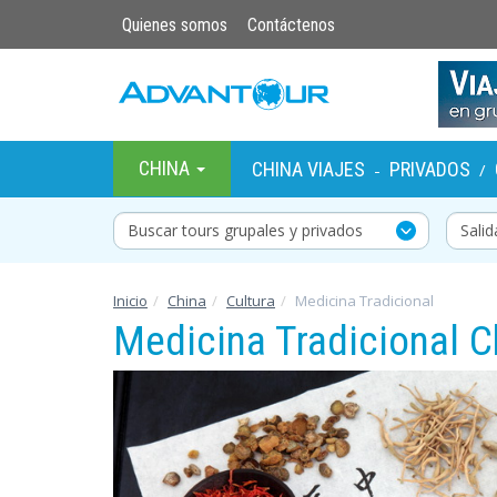
Quienes somos
Contáctenos
CHINA
CHINA VIAJES
PRIVADOS
-
/
Buscar tours grupales y privados
Inicio
China
Cultura
Medicina Tradicional
Medicina Tradicional C