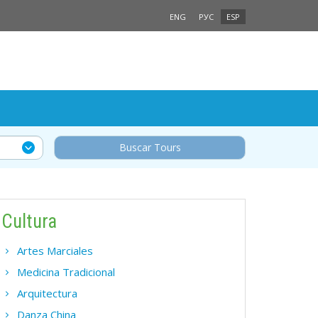
ENG
РУС
ESP
Buscar Tours
Cultura
Artes Marciales
Medicina Tradicional
Arquitectura
Danza China