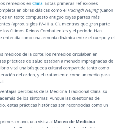
 los remedios en
China
. Estas primeras reflexiones
mpleta en obras clásicas como el
Huangdi Neijing
(Canon
ng es un texto compuesto antiguo cuyas partes más
tes (aprox. siglos IV–III a. C.), mientras que gran parte
te los últimos Reinos Combatientes y el período Han
d se entendía como una armonía dinámica entre el cuerpo y el
os médicos de la corte; los remedios circulaban en
rsas prácticas de salud estaban a menudo impregnadas de
librio vital una búsqueda cultural compartida tanto como
eración del orden, y el tratamiento como un medio para
al.
entajas percibidas de la Medicina Tradicional China: su
a además de los síntomas. Aunque las cuestiones de
dio, estas prácticas históricas son reconocidas como un
primera mano, una visita al
Museo de Medicina