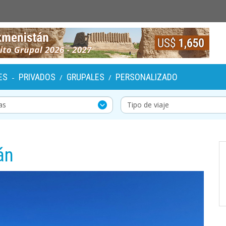
ES
PRIVADOS
GRUPALES
PERSONALIZADO
-
/
/
án