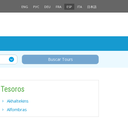
ENG
РУС
DEU
FRA
ESP
ITA
日本語
Buscar Tours
Tesoros
Akhaltekins
Alfombras