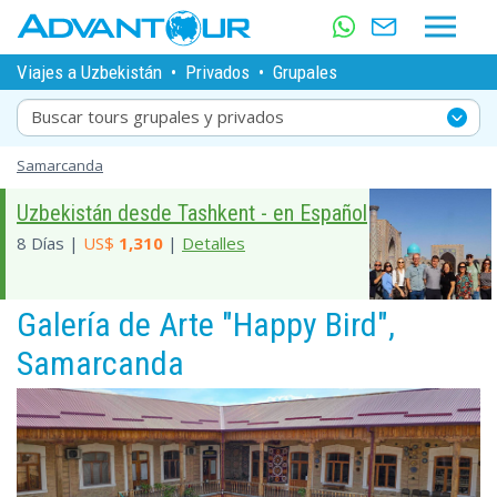
Viajes a Uzbekistán
•
Privados
•
Grupales
Buscar tours grupales y privados
Samarcanda
Uzbekistán desde Tashkent - en Español
8 Días |
US$
1,310
|
Detalles
Galería de Arte "Happy Bird",
Samarcanda