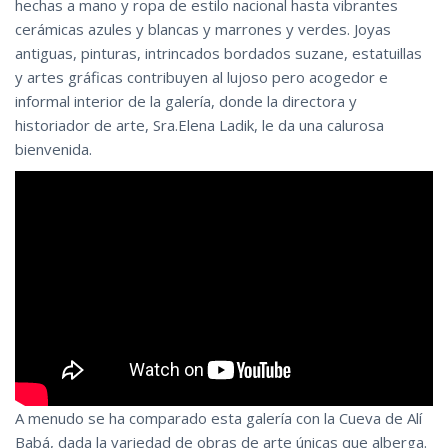
hechas a mano y ropa de estilo nacional hasta vibrantes
cerámicas azules y blancas y marrones y verdes. Joyas
antiguas, pinturas, intrincados bordados suzane, estatuillas
y artes gráficas contribuyen al lujoso pero acogedor e
informal interior de la galería, donde la directora y
historiador de arte, Sra.Elena Ladik, le da una calurosa
bienvenida.
A menudo se ha comparado esta galería con la Cueva de Alí
Babá, dada la variedad de obras de arte únicas que alberga.