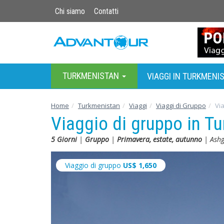
Chi siamo
Contatti
TURKMENISTAN
VIAGGI IN TURKMENI
Home
Turkmenistan
Viaggi
Viaggi di Gruppo
Vi
Viaggio di gruppo in Tu
5 Giorni
|
Gruppo
|
Primavera, estate, autunno
| Ashg
Viaggio di gruppo
US$
1,650