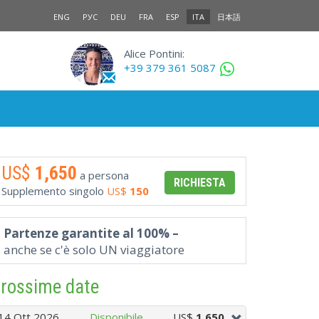
ENG
РУС
DEU
FRA
ESP
ITA
日本語
Alice Pontini:
+39 379 361 5087
US$
1,650
a persona
RICHIESTA
Supplemento singolo
US$
150
Partenze garantite al 100% –
anche se c'è solo UN viaggiatore
rossime date
14 Ott 2026
Disponibile
US$
1,650