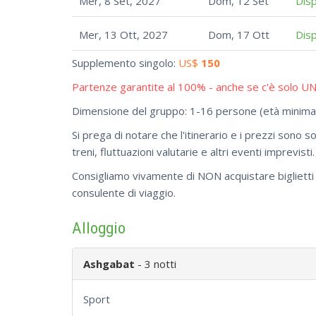
Mer, 8 Set, 2027
Dom, 12 Set
Disp
Mer, 13 Ott, 2027
Dom, 17 Ott
Disp
Supplemento singolo:
US$
150
Partenze garantite al 100% - anche se c'è solo UN
Dimensione del gruppo: 1-16 persone (età minima:
Si prega di notare che l'itinerario e i prezzi sono s
treni, fluttuazioni valutarie e altri eventi imprevisti.
Consigliamo vivamente di NON acquistare biglietti 
consulente di viaggio.
Alloggio
Ashgabat
- 3 notti
Sport