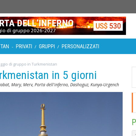
STAN
PRIVATI
GRUPPI
PERSONALIZZATI
-
/
/
aggio di gruppo in Turkmenistan
rkmenistan in 5 giorni
abat, Mary, Merv, Porta dell'inferno, Dashoguz, Kunya-Urgench
P