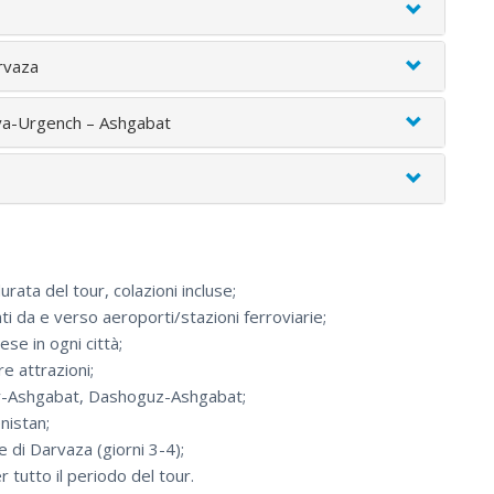
arvaza
nya-Urgench – Ashgabat
rata del tour, colazioni incluse;
nti da e verso aeroporti/stazioni ferroviarie;
ese in ogni città;
re attrazioni;
ary-Ashgabat, Dashoguz-Ashgabat;
nistan;
e di Darvaza (giorni 3-4);
tutto il periodo del tour.