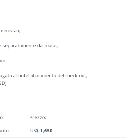
kmenistan;
te separatamente dai musei;
our;
agata all'hotel al momento del check-out;
SD).
o:
Prezzo:
rito
US$
1,650