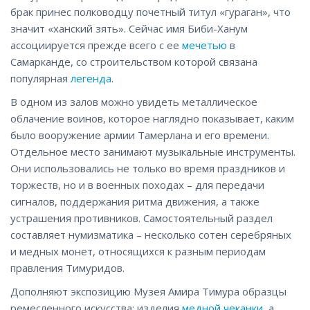
брак принес полководцу почетный титул «гураган», что
значит «ханский зять». Сейчас имя Биби-Ханум
ассоциируется прежде всего с ее
мечетью
в
Самарканде, со строительством которой связана
популярная
легенда
.
В одном из залов можно увидеть металлическое
облачение воинов, которое наглядно показывает, каким
было вооружение армии Тамерлана и его времени.
Отдельное место занимают музыкальные инструменты.
Они использовались не только во время праздников и
торжеств, но и в военных походах – для передачи
сигналов, поддержания ритма движения, а также
устрашения противников. Самостоятельный раздел
составляет нумизматика – несколько сотен серебряных
и медных монет, относящихся к разным периодам
правления Тимуридов.
Дополняют экспозицию Музея Амира Тимура образцы
ремесленного искусства: изделия
медной чеканки
, а