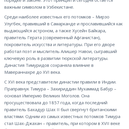
порядке и законе. Этот принцип и сегодня остаётся
важным символом в Узбекистане.
Среди наиболее известных его потомков – Мирзо
Улугбек, правивший в Самарканде и прославившийся как
выдающийся астроном, а также Хусейн Байкара,
правитель Герата (современный Афганистан),
покровитель искусства и литературы. При его дворе
работал поэт и мыслитель Алишер Навои, сыгравший
ключевую роль в развитии тюркской литературы.
Династия Тимуридов сохраняла влияние в
Мавераннахре до XVI века.
С XVI века представители династии правили в Индии.
Праправнук Тимура – Захириддин Мухаммад Бабур –
основал Империю Великих Моголов. Она
просуществовала до 1857 года, когда последний
правитель Бахадур Шах II был свергнут британскими
властями. Одним из самых известных потомков Тимура
стал Шах-Джахан – правитель, при котором в XVII веке