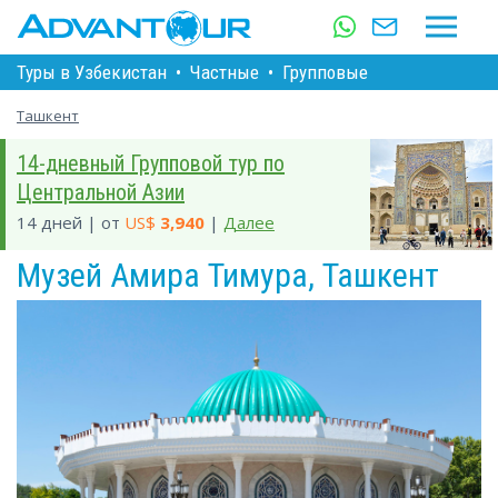
Туры в Узбекистан
•
Частные
•
Групповые
Ташкент
14-дневный Групповой тур по
Центральной Азии
14 дней | от
US$
3,940
|
Далее
Музей Амира Тимура, Ташкент