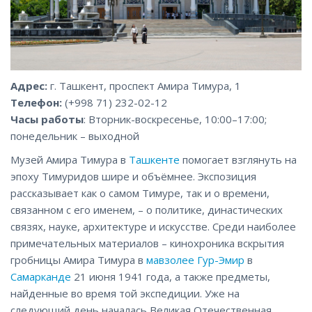
Адрес:
г. Ташкент, проспект Амира Тимура, 1
Телефон:
(+998 71) 232-02-12
Часы работы
: Вторник-воскресенье, 10:00–17:00;
понедельник – выходной
Музей Амира Тимура в
Ташкенте
помогает взглянуть на
эпоху Тимуридов шире и объёмнее. Экспозиция
рассказывает как о самом Тимуре, так и о времени,
связанном с его именем, – о политике, династических
связях, науке, архитектуре и искусстве. Среди наиболее
примечательных материалов – кинохроника вскрытия
гробницы Амира Тимура в
мавзолее Гур-Эмир
в
Самарканде
21 июня 1941 года, а также предметы,
найденные во время той экспедиции. Уже на
следующий день началась Великая Отечественная