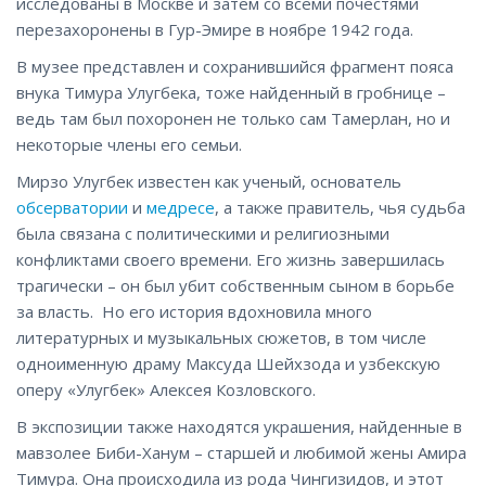
исследованы в Москве и затем со всеми почестями
перезахоронены в Гур-Эмире в ноябре 1942 года.
В музее представлен и сохранившийся фрагмент пояса
внука Тимура Улугбека, тоже найденный в гробнице –
ведь там был похоронен не только сам Тамерлан, но и
некоторые члены его семьи.
Мирзо Улугбек известен как ученый, основатель
обсерватории
и
медресе
, а также правитель, чья судьба
была связана с политическими и религиозными
конфликтами своего времени. Его жизнь завершилась
трагически – он был убит собственным сыном в борьбе
за власть. Но его история вдохновила много
литературных и музыкальных сюжетов, в том числе
одноименную драму Максуда Шейхзода и узбекскую
оперу «Улугбек» Алексея Козловского.
В экспозиции также находятся украшения, найденные в
мавзолее Биби-Ханум – старшей и любимой жены Амира
Тимура. Она происходила из рода Чингизидов, и этот