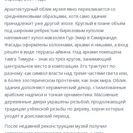
Архитектурный облик музея явно перекликается со
средневековыми образцами, хотя само здание
принадлежит уже другой эпохе. Круглый в плане объём
под широким ребристым бирюзовым куполом
напоминает купол мавзолея Гур-Эмир в Самарканде.
Фасады оформлены колоннами, арками и нишами, а вход
решён в виде террасы-айвана. Над арками помещена
тамга Тимура – знак из трёх кругов, занимающий
центральное место в композиции. Его трактуют по-
разному: как символ власти над тремя частями света или,
в более эзотерическом прочтении, как знак мира. Облик
здания дополняют керамический декор, стилизованные
арабские надписи и тонкая орнаментика. Массивные
деревянные двери украшены резьбой, продолжающей
традиции узбекской резьбы по дереву, корни которых
уходят в доисламский период.
После недавней реконструкции музей получил
современное техническое оснащение, а сама