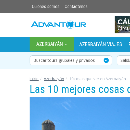
Quienes somos
Contáctenos
AZERBAIYÁN
AZERBAIYÁN VIAJES
-
Buscar tours grupales y privados
Inicio
Azerbaiyán
10 cosas que ver en Azerbaiyán
Las 10 mejores cosas 