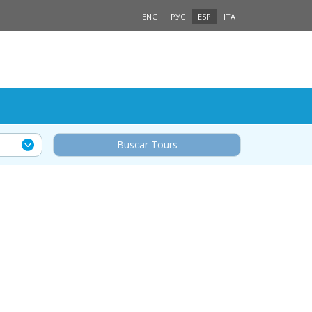
ENG
РУС
ESP
ITA
Buscar Tours