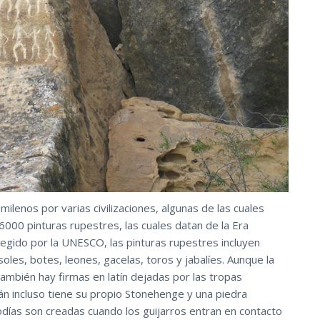
ilenos por varias civilizaciones, algunas de las cuales
6000 pinturas rupestres, las cuales datan de la Era
tegido por la UNESCO, las pinturas rupestres incluyen
oles, botes, leones, gacelas, toros y jabalíes. Aunque la
también hay firmas en latín dejadas por las tropas
n incluso tiene su propio Stonehenge y una piedra
días son creadas cuando los guijarros entran en contacto