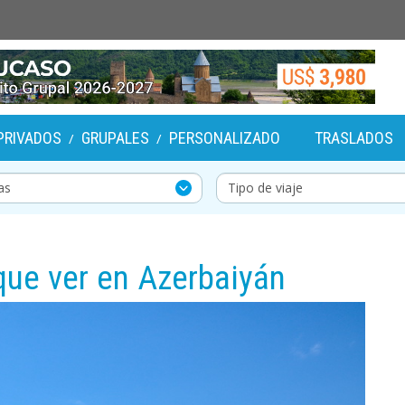
PRIVADOS
GRUPALES
PERSONALIZADO
TRASLADOS
/
/
que ver en Azerbaiyán