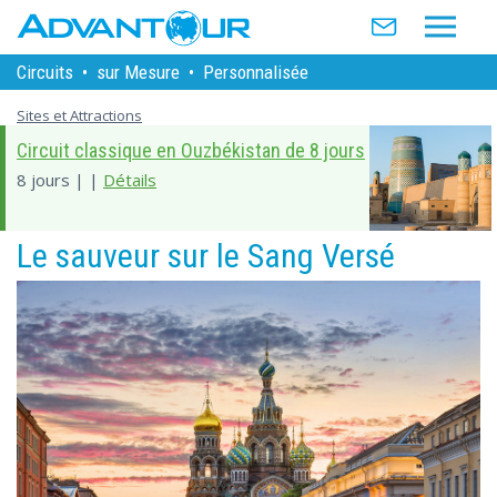
Circuits
•
sur Mesure
•
Personnalisée
Sites et Attractions
Circuit classique en Ouzbékistan de 8 jours
8 jours | |
Détails
Le sauveur sur le Sang Versé