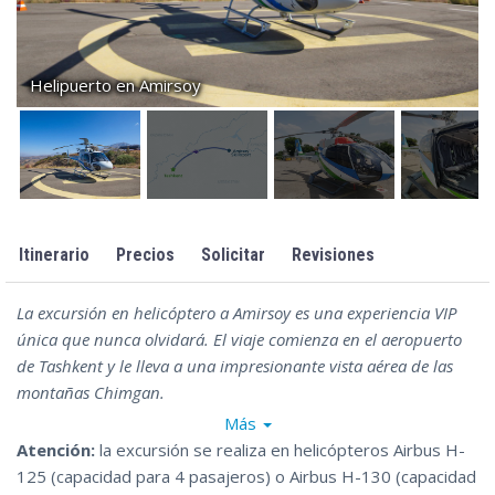
Helipuerto en Amirsoy
Itinerario
Precios
Solicitar
Revisiones
La excursión en helicóptero a Amirsoy es una experiencia VIP
única que nunca olvidará. El viaje comienza en el aeropuerto
de Tashkent y le lleva a una impresionante vista aérea de las
montañas Chimgan.
La experiencia comienza con un traslado sin complicaciones
Más
desde su hotel hasta el aeropuerto de Tashkent. Mientras surca
Atención:
la excursión se realiza en helicópteros Airbus H-
los cielos en un vuelo de media hora, podrá contemplar a vista
125 (capacidad para 4 pasajeros) o Airbus H-130 (capacidad