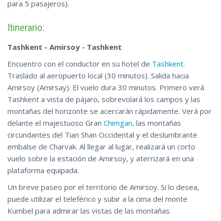
de pájaro las principales atracciones del este de Tashkent, las
para 5 pasajeros).
exuberantes tierras de cultivo de la región, el serpenteante río
Chirchik e incluso el deslumbrante embalse de Charvak. No
Itinerario:
hay que olvidar la característica más destacada de la cordillera
Tashkent - Amirsoy - Tashkent
occidental del Tian Shan, la Gran Montaña Chimgan.
Una vez que aterrice, dispondrá de tiempo libre para explorar
Encuentro con el conductor en su hotel de
Tashkent
.
la moderna estación de esquí de Amirsoy. A la vuelta, el vuelo
Traslado al aeropuerto local (30 minutos). Salida hacia
de regreso ofrece la oportunidad de contemplar la belleza de
Amirsoy (Amirsay). El vuelo dura 30 minutos. Primero verá
Tashkent desde las alturas.
Tashkent a vista de pájaro, sobrevolará los campos y las
montañas del horizonte se acercarán rápidamente. Verá por
delante el majestuoso Gran
Chimgan
, las montañas
circundantes del Tian Shan Occidental y el deslumbrante
embalse de Charvak. Al llegar al lugar, realizará un corto
vuelo sobre la estación de Amirsoy, y aterrizará en una
plataforma equipada.
Un breve paseo por el territorio de Amirsoy. Si lo desea,
puede utilizar el teleférico y subir a la cima del monte
Kumbel para admirar las vistas de las montañas.