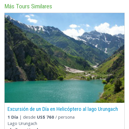
Más Tours Similares
Excursión de un Día en Helicóptero al lago Urungach
1 Día
| desde
US$
760
/ persona
Lago Urungach