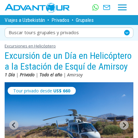
Viajes a Uzbekistán
•
Privados
•
Grupales
Buscar tours grupales y privados
Excursiones en Helicóptero
Excursión de un Día en Helicóptero
a la Estación de Esquí de Amirsoy
1 Día
|
Privado
|
Todo el año
| Amirsoy
Tour privado desde
US$
660