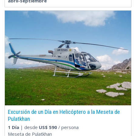
abril-septiembre
Excursión de un Día en Helicóptero a la Meseta de
Pulatkhan
1 Día
| desde
US$
590
/ persona
Meseta de Pulatkhan