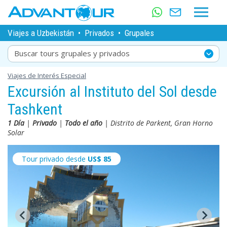
Viajes a Uzbekistán
•
Privados
•
Grupales
Buscar tours grupales y privados
Viajes de Interés Especial
Excursión al Instituto del Sol desde
Tashkent
1 Día
|
Privado
|
Todo el año
| Distrito de Parkent, Gran Horno
Solar
Tour privado desde
US$
85