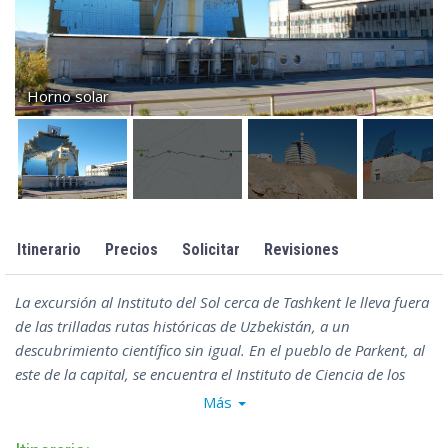
Horno solar
Itinerario
Precios
Solicitar
Revisiones
La excursión al Instituto del Sol cerca de Tashkent le lleva fuera
de las trilladas rutas históricas de Uzbekistán, a un
descubrimiento científico sin igual. En el pueblo de Parkent, al
este de la capital, se encuentra el Instituto de Ciencia de los
Materiales “Física-Sol”, donde funciona el llamativo Gran Horno
Más
Solar, con una capacidad de 1.000 kW. Es el segundo horno
solar más grande del mundo y sigue siendo un centro de