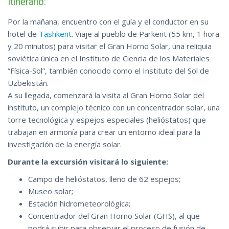
Itinerario:
investigación científica de vanguardia.
Por la mañana, encuentro con el guía y el conductor en su
Su excursión de un día al Gran Horno Solar incluirá visitas a
hotel de
Tashkent
. Viaje al pueblo de Parkent (55 km, 1 hora
un campo de enormes espejos, una estación
y 20 minutos) para visitar el Gran Horno Solar, una reliquia
hidrometeorológica y un pequeño museo. Subirá al
soviética única en el Instituto de Ciencia de los Materiales
concentrador y observará el proceso de fusión de objetos a
“Física-Sol”, también conocido como el Instituto del Sol de
temperaturas abrasadoras antes de disfrutar de las vistas de
Uzbekistán.
las colinas cercanas. También tendrá la opción de ampliar esta
A su llegada, comenzará la visita al Gran Horno Solar del
excursión con visitas a lugares de interés histórico y culinario
instituto, un complejo técnico con un concentrador solar, una
locales.
torre tecnológica y espejos especiales (helióstatos) que
trabajan en armonía para crear un entorno ideal para la
investigación de la energía solar.
Durante la excursión visitará lo siguiente:
Campo de helióstatos, lleno de 62 espejos;
Museo solar;
Estación hidrometeorológica;
Concentrador del Gran Horno Solar (GHS), al que
podrá subir para observar el proceso de fusión de