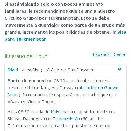
Karakum. Comparta una noche en el desierto y disfrute de una
Si está viajando solo o con pocos amigos y/o
comida cocinada en el fuego con nuevos amigos, mientras
familiares, le recomendamos que se una a nuestro
viaja con gente de todo el mundo que comparte sus
Circuito Grupal por Turkmenistán. Esto se debe
preferencias de viaje.
mayormente a que viajar como parte de un grupo más
grande, incrementa las posibilidades de obtener la
visa
para Turkmenistán
.
Expandir
Cerrar
Itinerario del Tour:
Día 1
: Khiva (Jiva) – Cráter de Gas Darvaza
Punto de encuentro:
08:30 a. m. frente a la puerta
oeste de Itchan Kala, Ata Darvaza (
ubicación en Google
Maps
). Su conductor le esperará con un cartel que dice
«Darvaza Group Tour».
A las 08:30, salida de
Khiva
hacia el paso fronterizo de
Shavat-Dashoguz con
Turkmenistán
(60 km, 1 h).
Trámites fronterizos en ambos puestos de control.