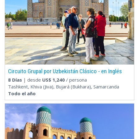
Circuito Grupal por Uzbekistán Clásico - en Inglés
8 Días
| desde
US$
1,240
/ persona
Tashkent, Khiva (Jiva), Bujará (Bukhara), Samarcanda
Todo el año