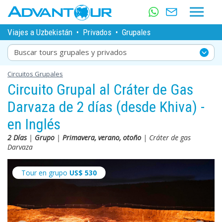
Viajes a Uzbekistán
•
Privados
•
Grupales
Buscar tours grupales y privados
Circuitos Grupales
Circuito Grupal al Cráter de Gas
Darvaza de 2 días (desde Khiva) -
en Inglés
2 Días
|
Grupo
|
Primavera, verano, otoño
| Cráter de gas
Darvaza
Tour en grupo
US$
530