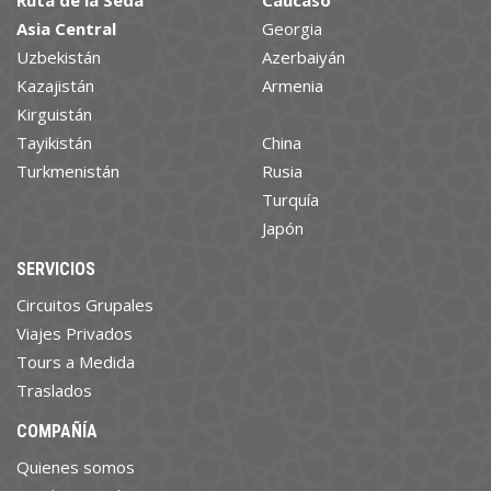
Ruta de la Seda
Cáucaso
Asia Central
Georgia
Uzbekistán
Azerbaiyán
Kazajistán
Armenia
Kirguistán
Tayikistán
China
Turkmenistán
Rusia
Turquía
Japón
SERVICIOS
Circuitos Grupales
Viajes Privados
Tours a Medida
Traslados
COMPAÑÍA
Quienes somos