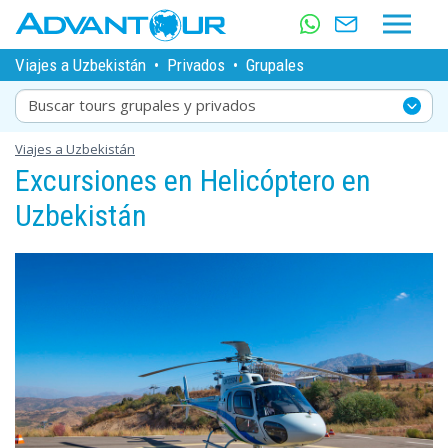
Viajes a Uzbekistán
•
Privados
•
Grupales
Buscar tours grupales y privados
Viajes a Uzbekistán
Excursiones en Helicóptero en
Uzbekistán