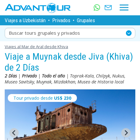
Viajes a Uzbekistán
•
Privados
•
Grupales
Buscar tours grupales y privados
Viajes al Mar de Aral desde Khiva
Viaje a Muynak desde Jiva (Khiva)
de 2 Días
2 Días
|
Privado
|
Todo el año
| Toprak-Kala, Chilpyk, Nukus,
Museo Savitsky, Muynak, Mizdakhan, Museo de Historia local
Tour privado desde
US$
230