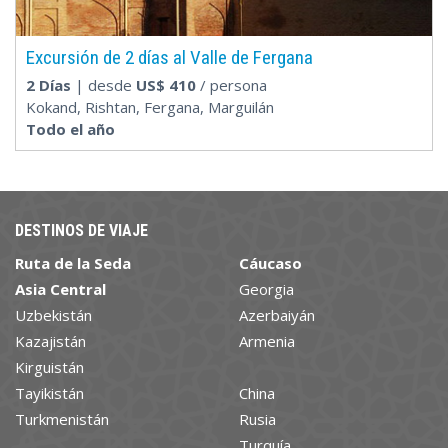
Excursión de 2 días al Valle de Fergana
2 Días
| desde
US$
410
/ persona
Kokand, Rishtan, Fergana, Marguilán
Todo el año
DESTINOS DE VIAJE
Ruta de la Seda
Cáucaso
Asia Central
Georgia
Uzbekistán
Azerbaiyán
Kazajistán
Armenia
Kirguistán
Tayikistán
China
Turkmenistán
Rusia
Turquía