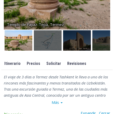
Templo de Fayaz-Tepa, Termez
Itinerario
Precios
Solicitar
Revisiones
El viaje de 3 días a Termez desde Tashkent le lleva a uno de los
rincones más fascinantes y menos transitados de Uzbekistán.
Tras una excursión guiada a Termez, una de las ciudades más
antiguas de Asia Central, conocida por ser un antiguo centro
budista, se adentrará en el exótico terreno de la región de
Más
Surxondaryo (Surkhandarya), donde le esperan la exquisita
Expandir
Cerrar
Cascada de Sangardek, la remota aldea Boysun y el imponente