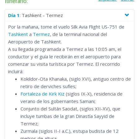
Itinerario:
Cañón Derbent.
El viaje a Termez es una magnífica forma de conocer
Día 1
: Tashkent - Termez
Uzbekistán durante las vacaciones de primavera y de ampliar
Por la mañana, tome el vuelo Silk Avia Flight US-751 de
sus conocimientos sobre la región. Fin del viaje de 3 días a
Tashkent
a
Termez
, de la terminal nacional del
Termez desde Tashkent.
Aeropuerto de Tashkent.
A su llegada programada a Termez a las 10:05 am, el
conductor y el guía le recibirán en el aeropuerto para
comenzar su visita turística por Termez. El recorrido
incluirá:
Kokildor-Ota Khanaka, (siglo XVI), antiguo centro de
retiro de derviches sufíes;
Fortaleza de Kirk Kiz
(siglos IX-X), residencia de
verano de los gobernantes Samani;
Conjunto del Sultán Saodat, (siglos XII-XV), que
incluye tumbas de la gran Dinastía Sayyid de
Termez;
Zurmala (siglos II-I a.C.), estupa budista de 12
metros de altura;