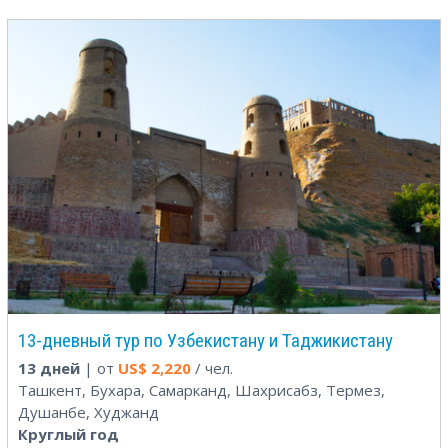
13-дневный тур по Узбекистану и Таджикистану
13 дней
| от
US$
2,220
/ чел.
Ташкент, Бухара, Самарканд, Шахрисабз, Термез,
Душанбе, Худжанд
Круглый год