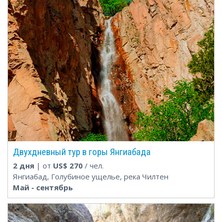
Двухдневный тур в горы Янгиабада
2 дня
| от
US$
270
/ чел.
Янгиабад, Голубиное ущелье, река Чилтен
Май - cентябрь