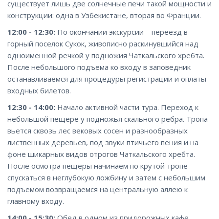
существует лишь две солнечные печи такой мощности и
конструкции: одна в Узбекистане, вторая во Франции.
12:00 - 12:30:
По окончании экскурсии – переезд в
горный поселок Сукок, живописно раскинувшийся над
одноименной речкой у подножия Чаткальского хребта.
После небольшого подъема ко входу в заповедник
останавливаемся для процедуры регистрации и оплаты
входных билетов.
12:30 - 14:00:
Начало активной части тура. Переход к
небольшой пещере у подножья скального ребра. Тропа
вьется сквозь лес вековых сосен и разнообразных
лиственных деревьев, под звуки птичьего пения и на
фоне шикарных видов отрогов Чаткальского хребта.
После осмотра пещеры начинаем по крутой тропе
спускаться в неглубокую ложбину и затем с небольшим
подъемом возвращаемся на центральную аллею к
главному входу.
14:00 - 15:30:
Обед в одном из придорожных кафе,