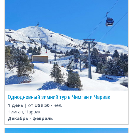
Однодневный зимний тур в Чимган и Чарвак
1 день
| от
US$
50
/ чел.
Чимган, Чарвак
Декабрь - февраль