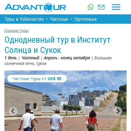
Туры в Узбекистан
•
Частные
•
Групповые
Горные туры
Однодневный тур в Институт
Солнца и Сукок
1 день
|
Частный
|
Апрель - конец октября
| Большая
солнечная печь, Сукок
Частные туры от
US$
95