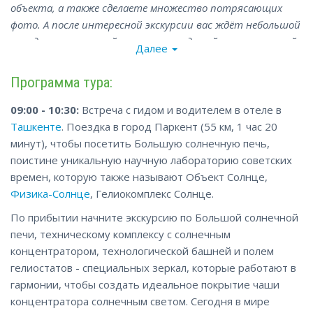
объекта, а также сделаете множество потрясающих
фото. А после интересной экскурсии вас ждёт небольшой
поход по живописной тропе, проходящей через сосновый
Далее
лес и в окружении захватывающих горных пейзажей.
Программа тура:
09:00 - 10:30:
Встреча с гидом и водителем в отеле в
Ташкенте
. Поездка в город Паркент (55 км, 1 час 20
минут), чтобы посетить Большую солнечную печь,
поистине уникальную научную лабораторию советских
времен, которую также называют Объект Солнце,
Физика-Солнце
, Гелиокомплекс Солнце.
По прибытии начните экскурсию по Большой солнечной
печи, техническому комплексу с солнечным
концентратором, технологической башней и полем
гелиостатов - специальных зеркал, которые работают в
гармонии, чтобы создать идеальное покрытие чаши
концентратора солнечным светом. Сегодня в мире