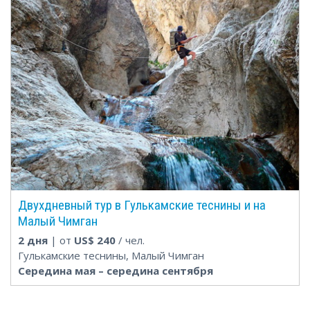
Двухдневный тур в Гулькамские теснины и на
Малый Чимган
2 дня
| от
US$
240
/ чел.
Гулькамские теснины, Малый Чимган
Середина мая – середина сентября