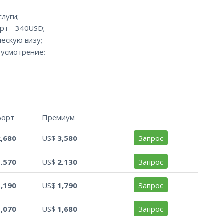
луги;
рт - 340USD;
ескую визу;
 усмотрение;
форт
Премиум
2,680
US$
3,580
Запрос
1,570
US$
2,130
Запрос
1,190
US$
1,790
Запрос
1,070
US$
1,680
Запрос