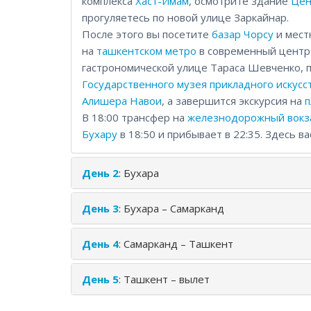
комплекса
Хаст-Имам
, осмотрите здание
Цен
прогуляетесь по новой улице Заркайнар.
После этого вы посетите
базар Чорсу
и мес
на
ташкентском метро
в современный центр 
гастрономической улице Тараса Шевченко, 
Государственного музея прикладного искусс
Алишера Навои
, а завершится экскурсия на
п
В 18:00 трансфер на
железнодорожный вокз
Бухару
в 18:50 и прибывает в 22:35. Здесь ва
День 2
: Бухара
День 3
: Бухара – Самарканд
День 4
: Самарканд – Ташкент
День 5
: Ташкент – вылет