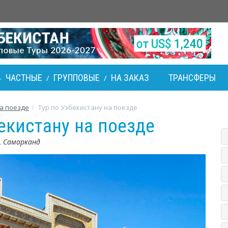
ЧАСТНЫЕ
ГРУППОВЫЕ
НА ЗАКАЗ
ТРАНСФЕРЫ
-
/
/
а поезде
Тур по Узбекистану на поезде
екистану на поезде
, Самарканд