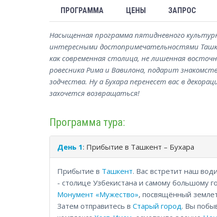
ПРОГРАММА
ЦЕНЫ
ЗАПРОС
Насыщенная программа пятидневного культурно
интересными достопримечательностями Ташке
как современная столица, не лишенная восточн
ровесника Рима и Вавилона, подарит знакомст
зодчества. Ну а Бухара перенесет вас в декора
захочется возвращаться!
Программа тура:
День 1
: Прибытие в Ташкент – Бухара
Прибытие в
Ташкент
. Вас встретит наш вод
- столице Узбекистана и самому большому г
Монумент «Мужество»
, посвящённый землет
Затем отправитесь в
Старый город
. Вы побы