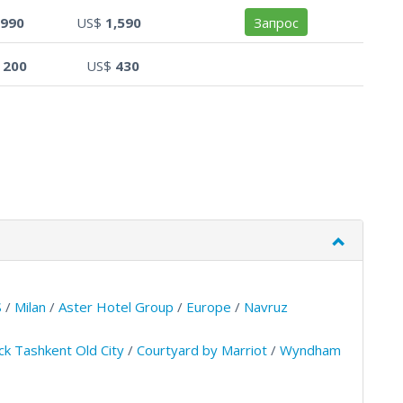
990
US$
1,590
Запрос
$
200
US$
430
S
/
Milan
/
Aster Hotel Group
/
Europe
/
Navruz
k Tashkent Old City
/
Courtyard by Marriot
/
Wyndham