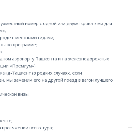
вухместный номер с одной или двумя кроватями для
м»;
роде с местными гидами;
ты по программе;
а;
родном аэропорту Ташкента и на железнодорожных
пции «Премиум»);
анд-Ташкент (в редких случаях, если
н, мы заменим его на другой поезд в вагон лучшего
ической визы.
кенте;
 протяжении всего тура;