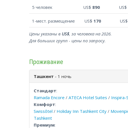
5 человек
US$
890
US$
1-мест. размещение
US$
170
US
Цены указаны в
US$
, за человека на 2026.
Для больших групп - цены по запросу.
Проживание
Ташкент
- 1 ночь
Стандарт
:
Ramada Encore
/
ATECA Hotel Suites
/
Inspira-
Комфорт
:
Swissôtel
/
Holiday Inn Tashkent City
/
Movenpic
Tashkent
Премиум
: