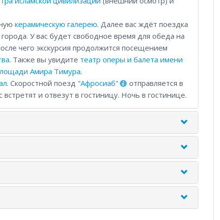
тра исламской цивилизации
(внешний осмотр) и
тную
керамическую галерею
. Далее вас ждёт поездка
города. У вас будет свободное время для обеда на
после чего экскурсия продолжится посещением
тва
. Также вы увидите
театр оперы и балета имени
лощади Амира Тимура
.
ал
. Скоростной поезд
"Афросиаб"
отправляется в
с встретят и отвезут в гостиницу. Ночь в гостинице.