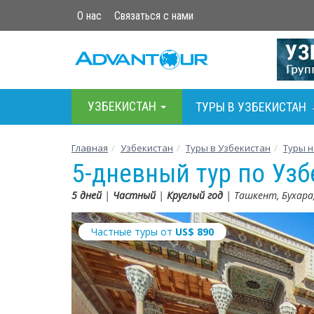
О нас
Связаться с нами
УЗБЕКИСТАН
ТУРЫ В УЗБЕКИСТАН
Главная
Узбекистан
Туры в Узбекистан
Туры н
5-дневный тур по Узб
5 дней
|
Частный
|
Круглый год
| Ташкент, Бухара
Частные туры от
US$
890