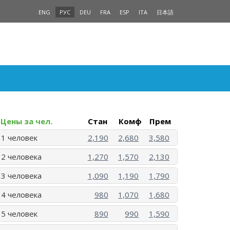
ENG
РУС
DEU
FRA
ESP
ITA
日本語
Цены за чел.
Стан
Комф
Прем
1 человек
2,190
2,680
3,580
2 человека
1,270
1,570
2,130
3 человека
1,090
1,190
1,790
4 человека
980
1,070
1,680
5 человек
890
990
1,590