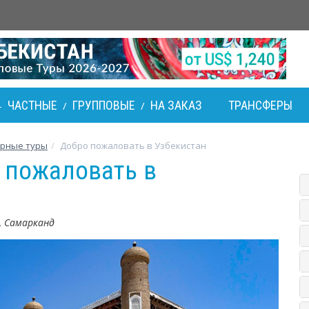
ЧАСТНЫЕ
ГРУППОВЫЕ
НА ЗАКАЗ
ТРАНСФЕРЫ
-
/
/
урные туры
Добро пожаловать в Узбекистан
о пожаловать в
, Самарканд