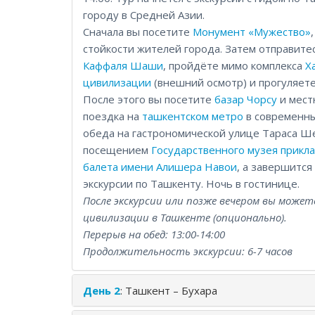
городу в Средней Азии.
Сначала вы посетите
Монумент «Мужество»
стойкости жителей города. Затем отправите
Каффаля Шаши
, пройдёте мимо комплекса
Х
цивилизации
(внешний осмотр) и прогуляете
После этого вы посетите
базар Чорсу
и мес
поездка на
ташкентском метро
в современны
обеда на гастрономической улице Тараса Ше
посещением
Государственного музея прикла
балета имени Алишера Навои
, а завершится
экскурсии по Ташкенту. Ночь в гостинице.
После экскурсии или позже вечером вы може
цивилизации в Ташкенте (опционально).
Перерыв на обед: 13:00-14:00
Продолжительность экскурсии: 6-7 часов
День 2
: Ташкент – Бухара