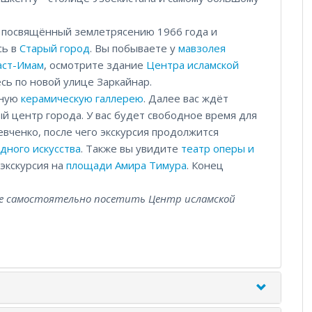
, посвящённый землетрясению 1966 года и
сь в
Старый город
. Вы побываете у
мавзолея
аст-Имам
, осмотрите здание
Центра исламской
сь по новой улице Заркайнар.
тную
керамическую галлерею
. Далее вас ждёт
й центр города. У вас будет свободное время для
вченко, после чего экскурсия продолжится
дного искусства
. Также вы увидите
театр оперы и
 экскурсия на
площади Амира Тимура
. Конец
те самостоятельно посетить Центр исламской