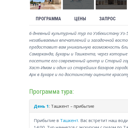
ПРОГРАММА
ЦЕНЫ
ЗАПРОС
6-дневный культурный тур по Узбекистану Уз-
незабываемых впечатлений и загадочной вост
предоставит вам уникальную возможность бли
Самарканда, Бухары и Ташкента, через которы
посетите его современный центр и Старый гор
Хаст-Имам и один из старейших базаров города
Арк в Бухаре и по достоинству оцените красот
Программа тура:
День 1
: Ташкент – прибытие
Прибытие в
Ташкент
. Вас встретит наш вод
14:00. Тур начнется с экскурсии с гидом по