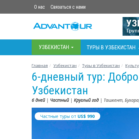
О нас
Связаться с нами
УЗБЕКИСТАН
ТУРЫ В УЗБЕКИСТАН
Главная
Узбекистан
Туры в Узбекистан
Культ
6-дневный тур: Добр
Узбекистан
6 дней
|
Частный
|
Круглый год
| Ташкент, Бухара
Частные туры от
US$
990