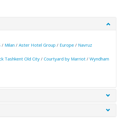
S
/
Milan
/
Aster Hotel Group
/
Europe
/
Navruz
k Tashkent Old City
/
Courtyard by Marriot
/
Wyndham