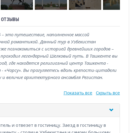
ОТЗЫВЫ
5 – это путешествие, наполненное массой
очной романтикой. Данный тур в Узбекистан
же познакомиться с историей древнейших городов –
е проходил легендарный Шелковый путь. В Ташкенте вы
од, где находятся религиозный центр Ташкента -
 - «Чорсу». Вы прогуляетесь вдоль крепости-цитадели
у и величие архитектурного ансамбля Регистан.
Показать все
Скрыть все
итель и отвезет в гостиницу. Заезд в гостиницу в
 Ташкенту - столице Узбекистана и самому большому