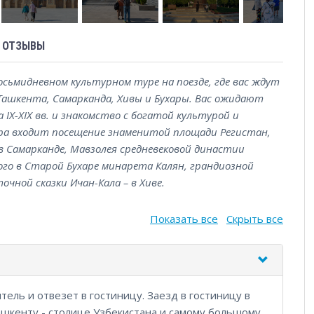
ОТЗЫВЫ
ьмидневном культурном туре на поезде, где вас ждут
Ташкента, Самарканда, Хивы и Бухары. Вас ожидают
X-XIX вв. и знакомство с богатой культурой и
ра входит посещение знаменитой площади Регистан,
в Самарканде, Мавзолея средневековой династии
ого в Старой Бухаре минарета Калян, грандиозной
очной сказки Ичан-Кала – в Хиве.
Показать все
Скрыть все
итель и отвезет в гостиницу. Заезд в гостиницу в
 Ташкенту - столице Узбекистана и самому большому