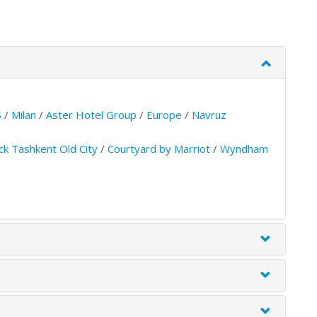
S
/
Milan
/
Aster Hotel Group
/
Europe
/
Navruz
k Tashkent Old City
/
Courtyard by Marriot
/
Wyndham