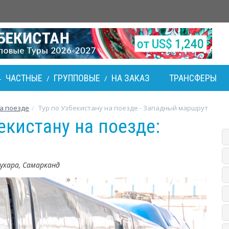
ЧАСТНЫЕ
ГРУППОВЫЕ
НА ЗАКАЗ
ТРАНСФЕРЫ
-
/
/
а поезде
Тур по Узбекистану на поезде - Западный маршрут
екистану на поезде:
Бухара, Самарканд