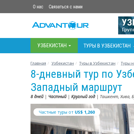
О нас
Связаться с нами
УЗБЕКИСТАН
ТУРЫ В УЗБЕКИСТАН
Главная
Узбекистан
Туры в Узбекистан
Туры н
8-дневный тур по Узб
Западный маршрут
8 дней
|
Частный
|
Круглый год
| Ташкент, Хива, 
Частные туры от
US$
1,260