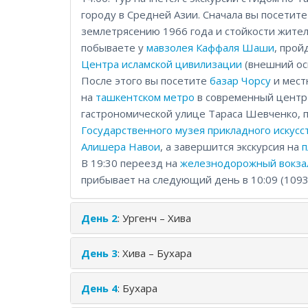
городу в Средней Азии. Сначала вы посетит
землетрясению 1966 года и стойкости жител
побываете у
мавзолея Каффаля Шаши
, прой
Центра исламской цивилизации
(внешний осм
После этого вы посетите
базар Чорсу
и мес
на
ташкентском метро
в современный центр 
гастрономической улице Тараса Шевченко, 
Государственного музея прикладного искусс
Алишера Навои
, а завершится экскурсия на
п
В 19:30 переезд на
железнодорожный вокза
прибывает на следующий день в 10:09 (1093 км
День 2
: Ургенч – Хива
День 3
: Хива – Бухара
День 4
: Бухара