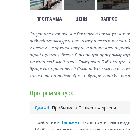
ПРОГРАММА
ЦЕНЫ
ЗАПРОС
Ощутите очарование Востока в насыщенном вос
подробные экскурсии по историческим местам 
уникальные архитектурные памятники периода I
традициями узбеков. В основную программу ту
мечети любимой жены Тамерлана Биби-Ханум – 
бухарских правителей Саманидов, самого высок
крепости-цитадели Арк – в Бухаре, города - вост
Программа тура:
День 1
: Прибытие в Ташкент – Ургенч
Прибытие в
Ташкент
. Вас встретит наш вод
14:00. Тур начнется с экскурсии с гидом по