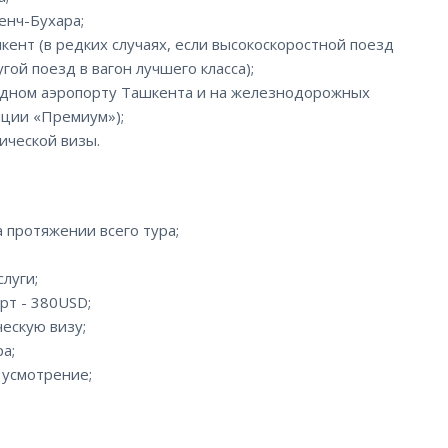
енч-Бухара;
ент (в редких случаях, если высокоскоростной поезд
гой поезд в вагон лучшего класса);
родном аэропорту Ташкента и на железнодорожных
пции «Премиум»);
ической визы.
 протяжении всего тура;
луги;
рт - 380USD;
ескую визу;
а;
 усмотрение;