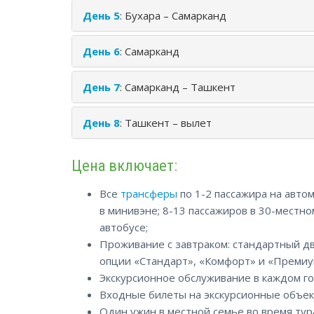
День 5
: Бухара – Самарканд
День 6
: Самарканд
День 7
: Самарканд – Ташкент
День 8
: Ташкент – вылет
Цена включает:
Все
трансферы
по 1-2 пассажира на автом
в минивэне; 8-13 пассажиров в 30-местно
автобусе;
Проживание с завтраком: стандартный д
опции «Стандарт», «Комфорт» и «Премиу
Экскурсионное обслуживание в каждом го
Входные билеты на экскурсионные объек
Один ужин в местной семье во время тур