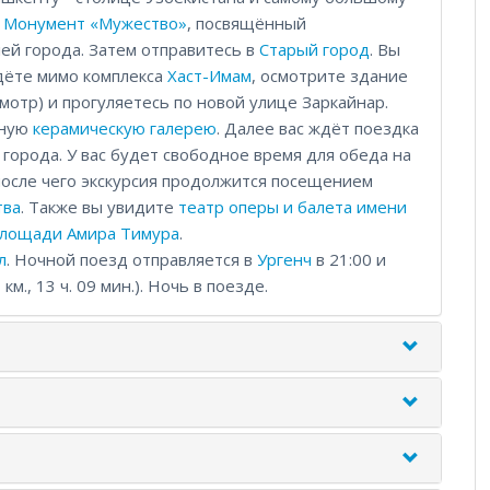
е
Монумент «Мужество»
, посвящённый
ей города. Затем отправитесь в
Старый город
. Вы
дёте мимо комплекса
Хаст-Имам
, осмотрите здание
отр) и прогуляетесь по новой улице Заркайнар.
тную
керамическую галерею
. Далее вас ждёт поездка
города. У вас будет свободное время для обеда на
после чего экскурсия продолжится посещением
тва
. Также вы увидите
театр оперы и балета имени
лощади Амира Тимура
.
л
. Ночной поезд отправляется в
Ургенч
в 21:00 и
., 13 ч. 09 мин.). Ночь в поезде.