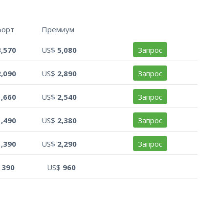
форт
Премиум
3,570
US$
5,080
Запрос
2,090
US$
2,890
Запрос
1,660
US$
2,540
Запрос
1,490
US$
2,380
Запрос
1,390
US$
2,290
Запрос
$
390
US$
960