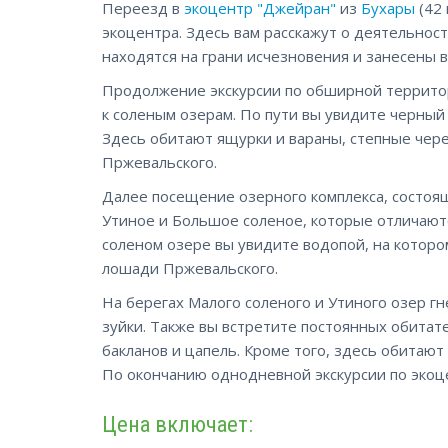
Переезд в
экоцентр "Джейран"
из
Бухары
(42 
экоцентра. Здесь вам расскажут о деятельност
находятся на грани исчезновения и занесены в
Продолжение экскурсии по обширной территор
к соленым озерам. По пути вы увидите черный 
Здесь обитают ящурки и вараны, степные чере
Пржевальского.
Далее посещение озерного комплекса, состоящ
Утиное и Большое соленое, которые отличаютс
соленом озере вы увидите водопой, на котор
лошади Пржевальского.
На берегах Малого соленого и Утиного озер г
зуйки. Также вы встретите постоянных обитате
бакланов и цапель. Кроме того, здесь обитают
По окончанию однодневной экскурсии по экоц
Цена включает: