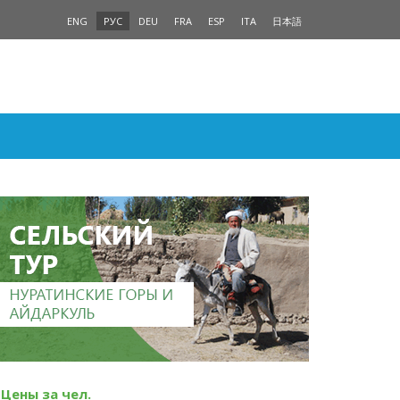
ENG
РУС
DEU
FRA
ESP
ITA
日本語
Цены за чел.