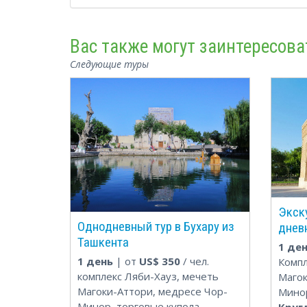
Вас также могут заинтересова
Следующие туры
Экску
Однодневный тур в Бухару из
днев
Ташкента
1 де
1 день
| от
US$
350
/ чел.
Компл
комплекс Ляби-Хауз, мечеть
Магок
Магоки-Аттори, медресе Чор-
Минор
Минор, торговые купола,
Круг