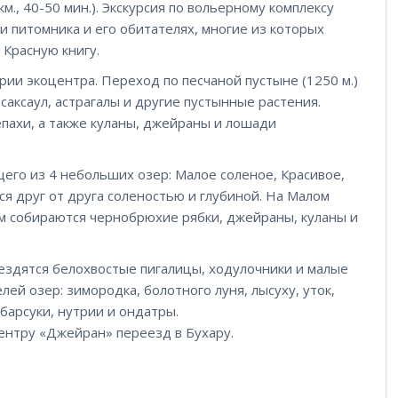
км., 40-50 мин.). Экскурсия по вольерному комплексу
и питомника и его обитателях, многие из которых
 Красную книгу.
ии экоцентра. Переход по песчаной пустыне (1250 м.)
саксаул, астрагалы и другие пустынные растения.
пахи, а также куланы, джейраны и лошади
его из 4 небольших озер: Малое соленое, Красивое,
я друг от друга соленостью и глубиной. На Малом
ом собираются чернобрюхие рябки, джейраны, куланы и
нездятся белохвостые пигалицы, ходулочники и малые
лей озер: зимородка, болотного луня, лысуху, уток,
 барсуки, нутрии и ондатры.
ентру «Джейран» переезд в Бухару.