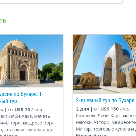
ть
рсия по Бухаре: 1-
2-дневный тур по Бухаре
ный тур
2 дня
| от
US$
150
/ чел.
нь
| от
US$
70
/ чел.
Комплекс Ляби-Хауз, мече
екс Ляби-Хауз, мечеть
Магоки-Аттори, медресе Ч
и-Аттори, медресе Чор-
Минор, торговые купола и 
, торговые купола и др.
Круглый год
лый год