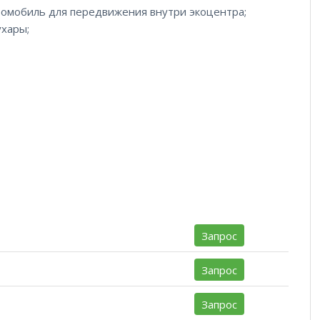
втомобиль для передвижения внутри экоцентра;
ухары;
Запрос
Запрос
Запрос