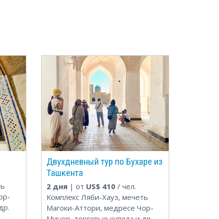
Двухдневный тур по Бухаре из
Ташкента
ть
2 дня
| от
US$
410
/ чел.
ор-
Комплекс Ляби-Хауз, мечеть
др.
Магоки-Аттори, медресе Чор-
Минор, торговые купола и др.