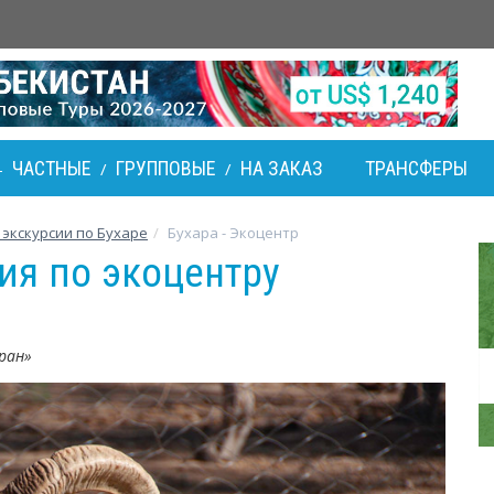
ЧАСТНЫЕ
ГРУППОВЫЕ
НА ЗАКАЗ
ТРАНСФЕРЫ
-
/
/
 экскурсии по Бухаре
Бухара - Экоцентр
ия по экоцентру
ран»