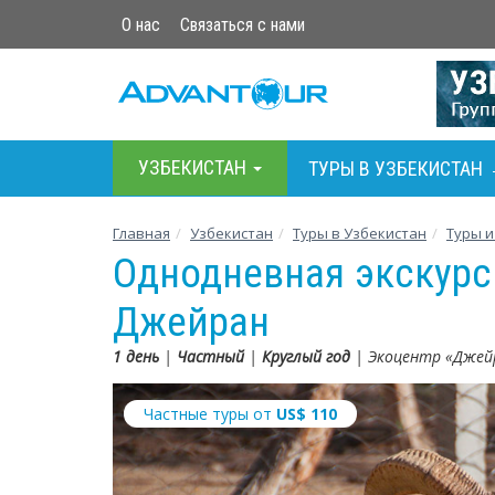
О нас
Связаться с нами
УЗБЕКИСТАН
ТУРЫ В УЗБЕКИСТАН
Главная
Узбекистан
Туры в Узбекистан
Туры и
Однодневная экскурс
Джейран
1 день
|
Частный
|
Круглый год
| Экоцентр «Джей
Частные туры от
US$
110